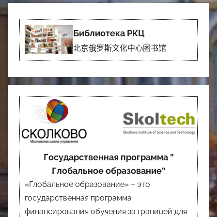
Библиотека РКЦ
北京俄罗斯文化中心图书馆
Государственная программа ”
Глобальное образование”
«Глобальное образование» – это
государственная программа
финансирования обучения за границей для