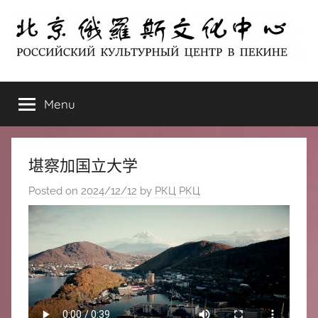
Skip
to
content
北
РОССИЙСКИЙ
КУЛЬТУРНЫЙ
Menu
京
ЦЕНТР
В
ПЕКИНЕ
俄
堪察加国立大学
罗
Posted on
2024/12/12
by
РКЦ РКЦ
斯
文
化