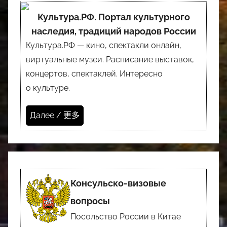
Культура.РФ. Портал культурного
наследия, традиций народов России
Культура.РФ — кино, спектакли онлайн,
виртуальные музеи. Расписание выставок,
концертов, спектаклей. Интересно
о культуре.
Далее / 更多
Консульско-визовые
вопросы
Посольство России в Китае