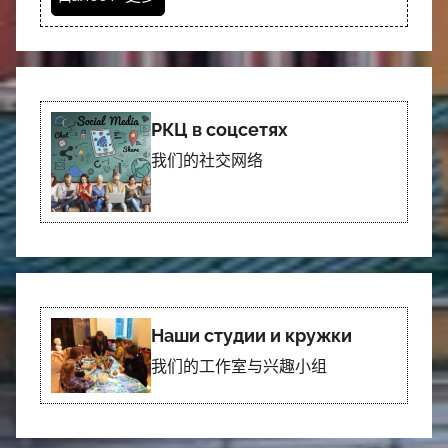
РКЦ в соцсетях
我们的社交网络
Наши студии и кружки
我们的工作室与兴趣小组