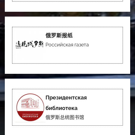
俄罗斯报纸
Российская газета
Президентская
библиотека
俄罗斯总统图书馆