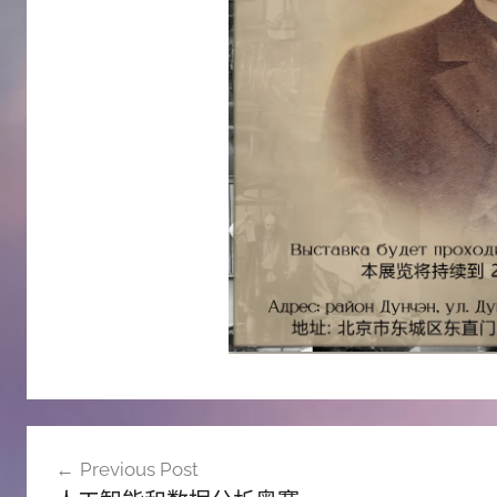
文
Previous Post
章