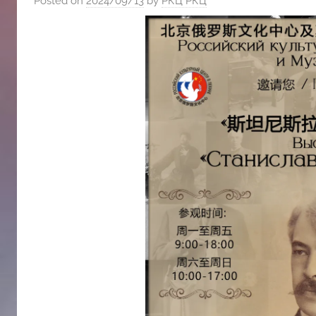
Posted on
2024/09/13
by
РКЦ РКЦ
斯
文
化
中
心