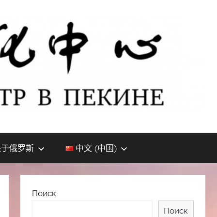
关于俄罗斯
中文 (中国)
Поиск
Поиск