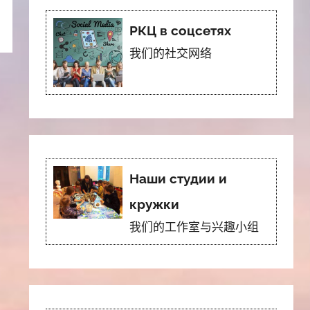
РКЦ в соцсетях
我们的社交网络
Наши студии и
кружки
我们的工作室与兴趣小组