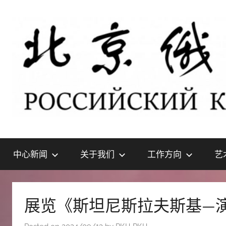
Skip
to
content
北
РОССИЙСКИЙ
КУЛЬТУРНЫЙ
中心新闻
关于我们
工作方向
艺
ЦЕНТР
京
В
ПЕКИНЕ
俄
展览《斯坦尼斯拉夫斯基—
罗