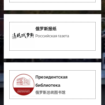
俄罗斯报纸
Российская газета
Президентская
библиотека
俄罗斯总统图书馆