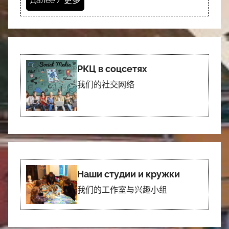
Далее / 更多
РКЦ в соцсетях
我们的社交网络
Наши студии и кружки
我们的工作室与兴趣小组