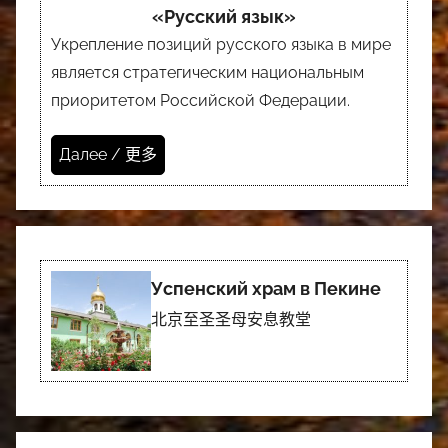
«Русский язык»
Укрепление позиций русского языка в мире
является стратегическим национальным
приоритетом Российской Федерации.
Далее / 更多
Успенский храм в Пекине
北京至圣圣母安息教堂