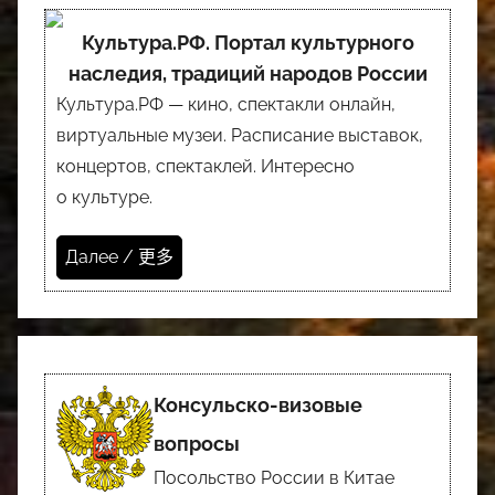
Культура.РФ. Портал культурного
наследия, традиций народов России
Культура.РФ — кино, спектакли онлайн,
виртуальные музеи. Расписание выставок,
концертов, спектаклей. Интересно
о культуре.
Далее / 更多
Консульско-визовые
вопросы
Посольство России в Китае