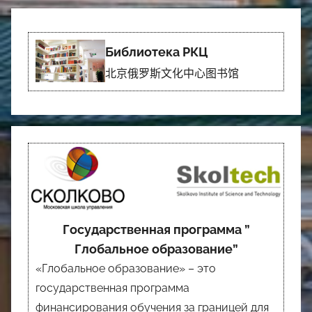
Библиотека РКЦ
北京俄罗斯文化中心图书馆
Государственная программа ”
Глобальное образование”
«Глобальное образование» – это
государственная программа
финансирования обучения за границей для