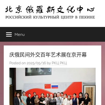
Skip
to
content
北
РОССИЙСКИЙ
КУЛЬТУРНЫЙ
Menu
京
ЦЕНТР
В
ПЕКИНЕ
俄
庆俄民间外交百年艺术展在京开幕
罗
Posted on
2025/05/16
by
РКЦ РКЦ
斯
文
化