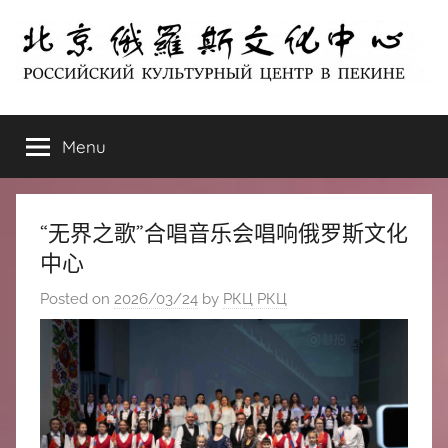
Skip
to
content
北
РОССИЙСКИЙ
КУЛЬТУРНЫЙ
Menu
京
ЦЕНТР
В
ПЕКИНЕ
俄
“无界之歌”合唱音乐会唱响俄罗斯文化
罗
中心
Posted on
2026/03/24
by
РКЦ РКЦ
斯
文
化