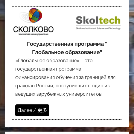
Государственная программа ”
Глобальное образование”
«Глобальное образование» – это
государственная программа
финансирования обучения за границей для
граждан России, поступивших в один из
ведущих зарубежных университетов.
Далее / 更多