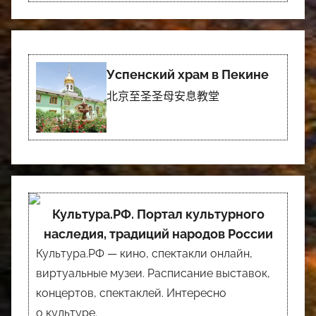
Успенский храм в Пекине
北京至圣圣母安息教堂
Культура.РФ. Портал культурного
наследия, традиций народов России
Культура.РФ — кино, спектакли онлайн,
виртуальные музеи. Расписание выставок,
концертов, спектаклей. Интересно
о культуре.