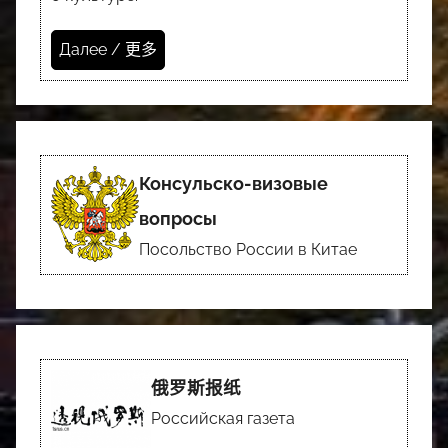
Далее / 更多
Консульско-визовые
вопросы
Посольство России в Китае
俄罗斯报纸
Российская газета