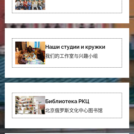
Наши студии и кружки
我们的工作室与兴趣小组
Библиотека РКЦ
北京俄罗斯文化中心图书馆