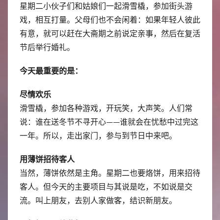
中
星期二小伙子们和姑娘们一起滑雪橇，参加街头游
戏，相互打量。父母们也不会闲着：如果年轻人彼此
心
有意，就可以赶在大斋期之前说定亲事，然后在复活
节后举行婚礼。
今天最重要的是：
尽情欢乐
滑雪橇，参加各种游戏，开玩笑，大声笑。人们常
说：谁在送冬节不寻开心——谁就会在忧愁中过完这
一年。所以，走出家门，参与到节日中来吧。
用薄饼招待客人
当然，薄饼依然是主角。星期二也要烙饼，用来招待
客人。但今天的主要项目与其说是吃，不如说是交
流。叫上朋友，去别人家做客，结识新朋友。