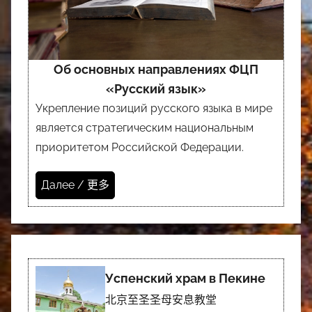
Об основных направлениях ФЦП
«Русский язык»
Укрепление позиций русского языка в мире
является стратегическим национальным
приоритетом Российской Федерации.
Далее / 更多
Успенский храм в Пекине
北京至圣圣母安息教堂