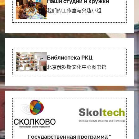
Наши студии и кружки
我们的工作室与兴趣小组
Библиотека РКЦ
北京俄罗斯文化中心图书馆
Государственная программа ”