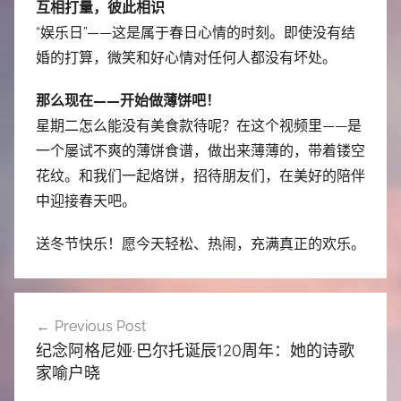
互相打量，彼此相识
“娱乐日”——这是属于春日心情的时刻。即使没有结
婚的打算，微笑和好心情对任何人都没有坏处。
那么现在——开始做薄饼吧！
星期二怎么能没有美食款待呢？在这个视频里——是
一个屡试不爽的薄饼食谱，做出来薄薄的，带着镂空
花纹。和我们一起烙饼，招待朋友们，在美好的陪伴
中迎接春天吧。
送冬节快乐！愿今天轻松、热闹，充满真正的欢乐。
文
Previous Post
章
纪念阿格尼娅·巴尔托诞辰120周年：她的诗歌
导
家喻户晓