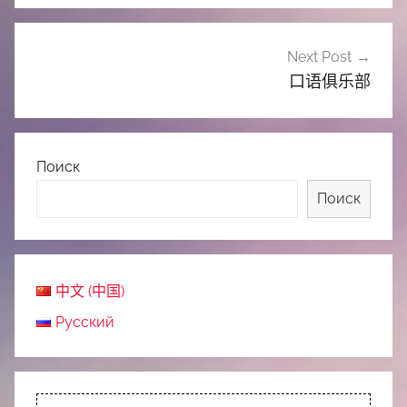
航
Next Post
口语俱乐部
Поиск
Поиск
中文 (中国)
Русский