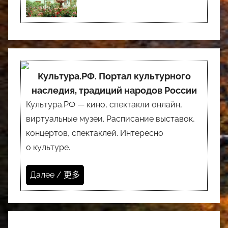
Культура.РФ. Портал культурного
наследия, традиций народов России
Культура.РФ — кино, спектакли онлайн,
виртуальные музеи. Расписание выставок,
концертов, спектаклей. Интересно
о культуре.
Далее / 更多