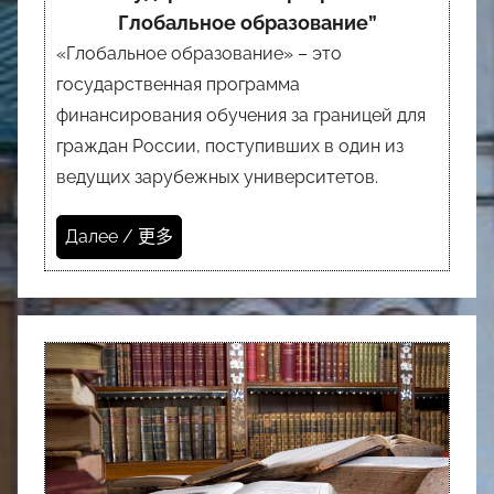
Глобальное образование”
«Глобальное образование» – это
государственная программа
финансирования обучения за границей для
граждан России, поступивших в один из
ведущих зарубежных университетов.
Далее / 更多