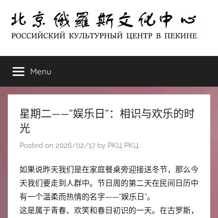
Skip
to
content
北
РОССИЙСКИЙ
КУЛЬТУРНЫЙ
Menu
京
ЦЕНТР
В
ПЕКИНЕ
俄
星期二——”娱乐日”：相识与欢乐的时
罗
光
Posted on
2026/02/17
by
РКЦ РКЦ
斯
如果说昨天我们是在家庭餐桌旁迎接送冬节，那么今
文
天我们要走到人群中。节日周的第二天在民间日历中
化
有一个温柔而热情的名字——”娱乐日”。
这是属于青春、欢笑和春日初识的一天。在古罗斯，