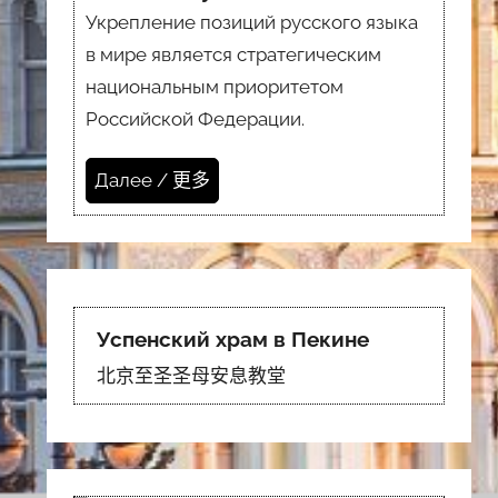
Укрепление позиций русского языка
в мире является стратегическим
национальным приоритетом
Российской Федерации.
Далее / 更多
Успенский храм в Пекине
北京至圣圣母安息教堂