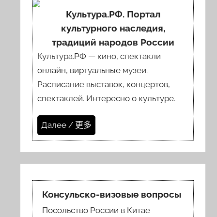
Культура.РФ. Портал
культурного наследия,
традиций народов России
Культура.РФ — кино, спектакли
онлайн, виртуальные музеи.
Расписание выставок, концертов,
спектаклей. Интересно о культуре.
Далее / 更多
Консульско-визовые вопросы
Посольство России в Китае