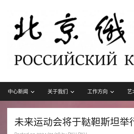
Skip
to
content
北
РОССИЙСКИЙ
КУЛЬТУРНЫЙ
中心新闻
关于我们
工作方向
艺
ЦЕНТР
京
В
ПЕКИНЕ
俄
未来运动会将于鞑靼斯坦举
罗