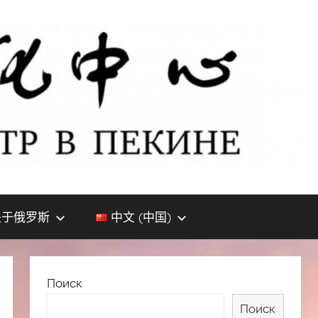
关于俄罗斯
中文 (中国)
Поиск
Поиск