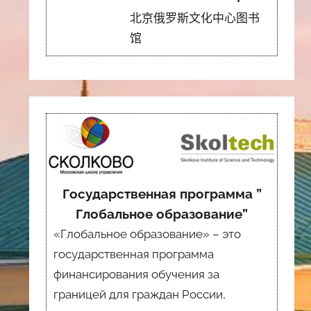
北京俄罗斯文化中心图书
馆
Государственная программа ”
Глобальное образование”
«Глобальное образование» – это
государственная программа
финансирования обучения за
границей для граждан России,