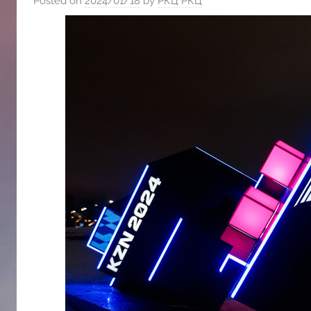
Posted on
2024/01/18
by
РКЦ РКЦ
斯
文
化
中
心