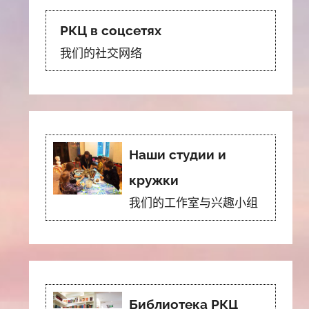
РКЦ в соцсетях
我们的社交网络
Наши студии и
кружки
我们的工作室与兴趣小组
Библиотека РКЦ