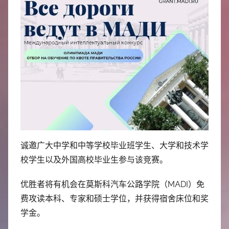
中
心
诚邀广大中学和中等学校毕业班学生、大学和技术学
校学生以及外国高校毕业生参与该竞赛。
优胜者将有机会在莫斯科汽车公路学院（MADI）免
费攻读本科、专家和硕士学位，并获得宿舍床位和奖
学金。