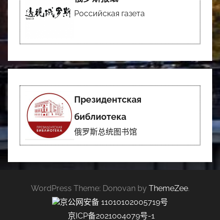
Российская газета
Президентская
библиотека
俄罗斯总统图书馆
WordPress Theme: Donovan by
ThemeZee
.
京公网安备 11010102005719号
京ICP备2021004079号-1