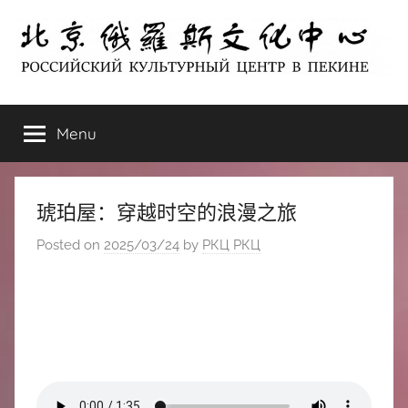
Skip
to
content
北
РОССИЙСКИЙ
КУЛЬТУРНЫЙ
Menu
京
ЦЕНТР
В
ПЕКИНЕ
俄
琥珀屋：穿越时空的浪漫之旅
罗
Posted on
2025/03/24
by
РКЦ РКЦ
斯
文
化