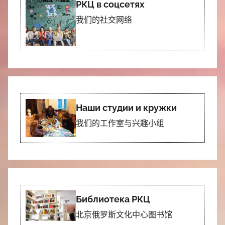
РКЦ в соцсетях
我们的社交网络
Наши студии и кружки
我们的工作室与兴趣小组
Библиотека РКЦ
北京俄罗斯文化中心图书馆