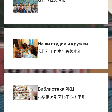
我们的社交网络
Наши студии и кружки
我们的工作室与兴趣小组
Библиотека РКЦ
北京俄罗斯文化中心图书馆