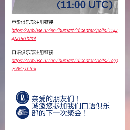
电影俱乐部注册链接
https://spb.hse.ru/en/humart/rflcenter/polls/1144
424186.html
口语俱乐部注册链接
https://spb.hse.ru/en/humart/rflcenter/polls/1033
256623.html