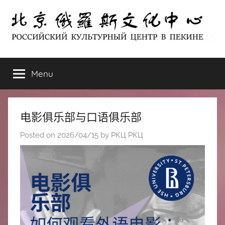
Skip
to
content
北
РОССИЙСКИЙ
КУЛЬТУРНЫЙ
Menu
京
ЦЕНТР
В
ПЕКИНЕ
俄
电影俱乐部与口语俱乐部
罗
Posted on
2026/04/15
by
РКЦ РКЦ
斯
文
化