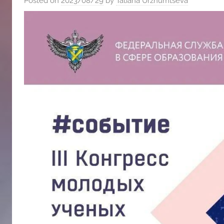
Posted on
2023/08/29
by
Tatiana Urzhumtseva
斯
文
化
中
心