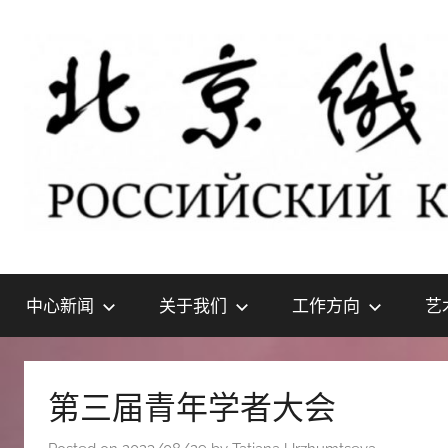
Skip
to
content
北
РОССИЙСКИЙ
КУЛЬТУРНЫЙ
中心新闻
关于我们
工作方向
艺
ЦЕНТР
京
В
ПЕКИНЕ
俄
第三届青年学者大会
罗