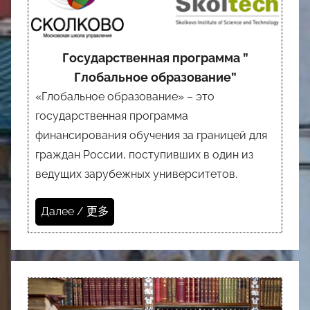
Государственная программа ”
Глобальное образование”
«Глобальное образование» – это
государственная программа
финансирования обучения за границей для
граждан России, поступивших в один из
ведущих зарубежных университетов.
Далее / 更多