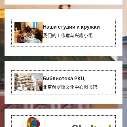
Наши студии и кружки
我们的工作室与兴趣小组
Библиотека РКЦ
北京俄罗斯文化中心图书馆