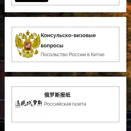
Консульско-визовые
вопросы
Посольство России в Китае
俄罗斯报纸
Российская газета