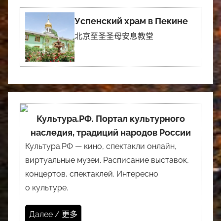
Успенский храм в Пекине
北京至圣圣母安息教堂
Культура.РФ. Портал культурного
наследия, традиций народов России
Культура.РФ — кино, спектакли онлайн,
виртуальные музеи. Расписание выставок,
концертов, спектаклей. Интересно
о культуре.
Далее / 更多