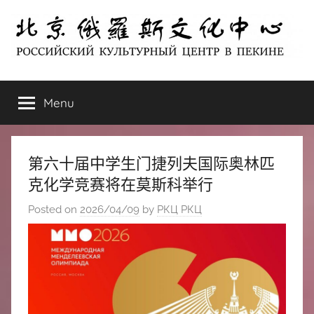
Skip
to
content
北
РОССИЙСКИЙ
КУЛЬТУРНЫЙ
Menu
京
ЦЕНТР
В
ПЕКИНЕ
俄
第六十届中学生门捷列夫国际奥林匹
罗
克化学竞赛将在莫斯科举行
Posted on
2026/04/09
by
РКЦ РКЦ
斯
文
化