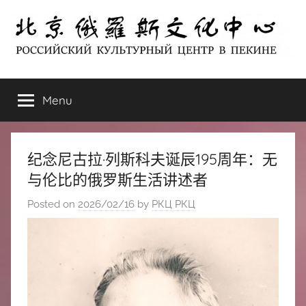
Skip
to
content
北
РОССИЙСКИЙ
КУЛЬТУРНЫЙ
Menu
京
ЦЕНТР
В
ПЕКИНЕ
俄
纪念尼古拉·列斯科夫诞辰195周年：无
罗
与伦比的俄罗斯生活讲述者
Posted on
2026/02/16
by
РКЦ РКЦ
斯
文
化