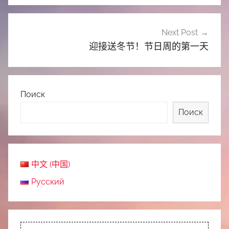
航
Next Post
迎接送冬节！节日周的第一天
Поиск
Поиск
中文 (中国)
Русский