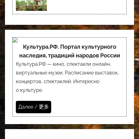
Культура.РФ. Портал культурного
наследия, традиций народов России
Культура.РФ — кино, спектакли онлайн,
виртуальные музеи. Расписание выставок,
концертов, спектаклей. Интересно
о культуре.
Далее / 更多