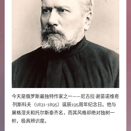
中
心
今天是俄罗斯最独特作家之一——尼古拉·谢苗诺维奇
·列斯科夫（1831-1895）诞辰195周年纪念日。他与
屠格涅夫和托尔斯泰齐名，而其风格却绝对独树一
帜，极具辨识度。