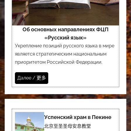
Об основных направлениях ФЦП
«Русский язык»
Укрепление позиций русского языка в мире
является стратегическим национальным
приоритетом Российской Федерации.
Далее / 更多
Успенский храм в Пекине
北京至圣圣母安息教堂