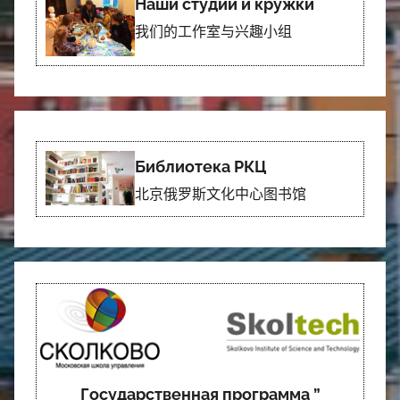
Наши студии и кружки
我们的工作室与兴趣小组
Библиотека РКЦ
北京俄罗斯文化中心图书馆
Государственная программа ”