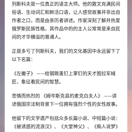
列斯科夫是一位真正的语言大师。他的散文充满民间
俗语、生动词汇和鲜活口语，让人感觉故事并非出自
作者之口，而是由亲历者讲述。作家深刻了解并热爱
俄罗斯民族性格，其作品中的的主人公常常是来自民
间的才华横溢的普通人。
正是多亏了列斯科夫，我们的文化基因中永远留下了
以下名篇：
《左撇子》 ——给钢跳蚤钉上掌钉的天才图拉军械
匠，象征着民间的智慧。
悲情而热烈的 《姆岑斯克县的麦克白夫人》 ——讲
述俄国宗法制背景下一位拥有强烈个性的女性故事。
他留下的文学遗产包括众多长篇小说、中短篇小说：
《被诱惑的流浪汉》、《大堂神父》、《痴人说梦》