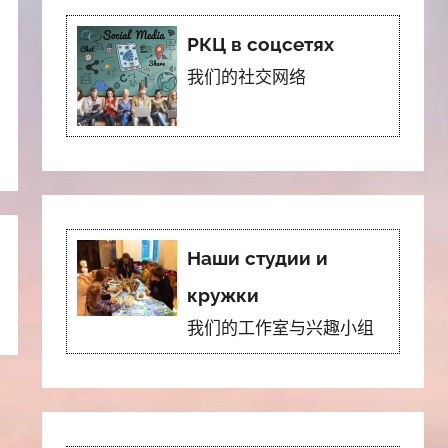
РКЦ в соцсетях
我们的社交网络
Наши студии и
кружки
我们的工作室与兴趣小组