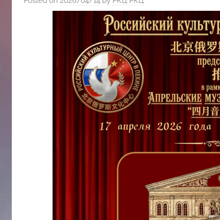
Posted on
2026/04/14
by
РКЦ РКЦ
斯
文
化
中
心