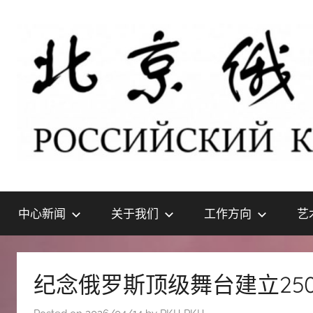
Skip
to
content
北
РОССИЙСКИЙ
КУЛЬТУРНЫЙ
中心新闻
关于我们
工作方向
艺
ЦЕНТР
京
В
ПЕКИНЕ
俄
纪念俄罗斯顶级舞台建立25
罗