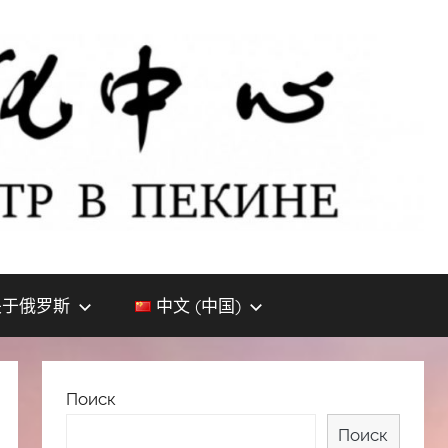
关于俄罗斯
中文 (中国)
Поиск
Поиск