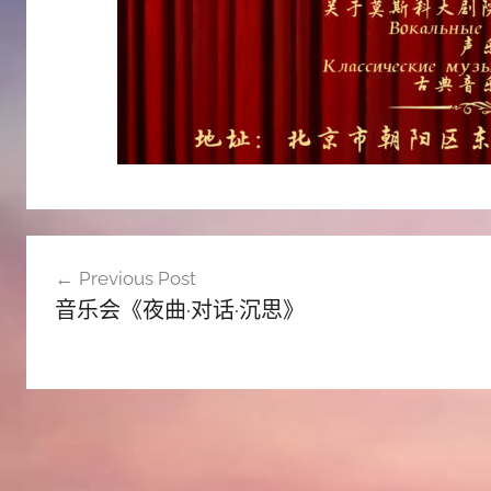
文
Previous Post
章
音乐会《夜曲·对话·沉思》
导
航