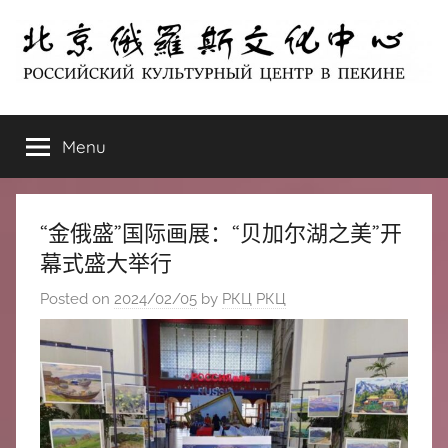
Skip
to
content
北
РОССИЙСКИЙ
КУЛЬТУРНЫЙ
Menu
京
ЦЕНТР
В
ПЕКИНЕ
俄
“金俄盛”国际画展：“贝加尔湖之美”开
罗
幕式盛大举行
Posted on
2024/02/05
by
РКЦ РКЦ
斯
文
化