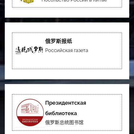
俄罗斯报纸
Российская газета
Президентская
библиотека
俄罗斯总统图书馆