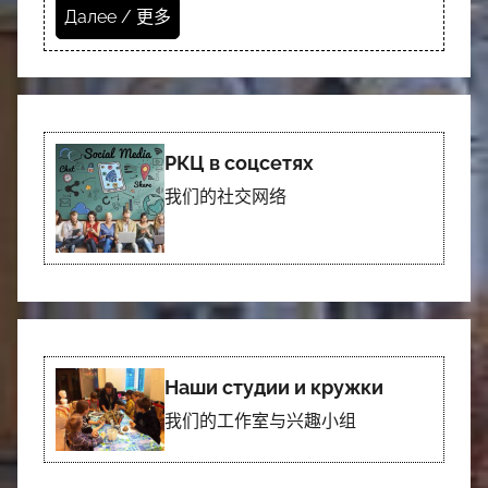
Далее / 更多
РКЦ в соцсетях
我们的社交网络
Наши студии и кружки
我们的工作室与兴趣小组