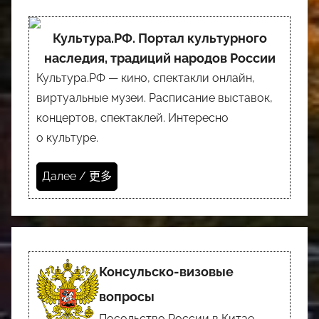
Культура.РФ. Портал культурного
наследия, традиций народов России
Культура.РФ — кино, спектакли онлайн,
виртуальные музеи. Расписание выставок,
концертов, спектаклей. Интересно
о культуре.
Далее / 更多
Консульско-визовые
вопросы
Посольство России в Китае