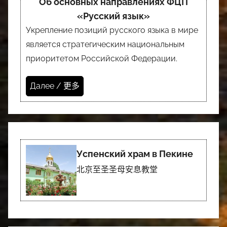
Об основных направлениях ФЦП
«Русский язык»
Укрепление позиций русского языка в мире
является стратегическим национальным
приоритетом Российской Федерации.
Далее / 更多
Успенский храм в Пекине
北京至圣圣母安息教堂