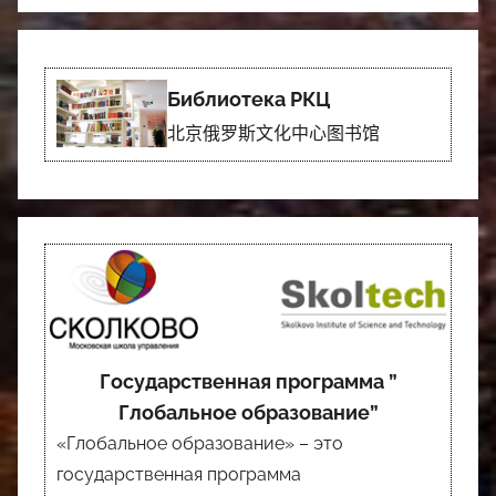
Библиотека РКЦ
北京俄罗斯文化中心图书馆
Государственная программа ”
Глобальное образование”
«Глобальное образование» – это
государственная программа