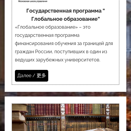
Государственная программа ”
Глобальное образование”
«Глобальное образование» – это
государственная программа
финансирования обучения за границей для
граждан России, поступивших в один из
ведущих зарубежных университетов.
Далее / 更多