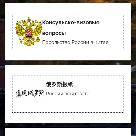
Консульско-визовые
вопросы
Посольство России в Китае
俄罗斯报纸
Российская газета