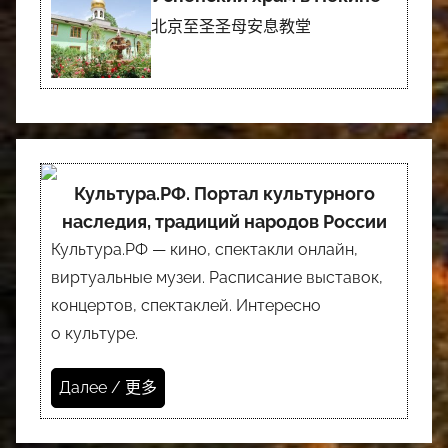
北京至圣圣母安息教堂
Культура.РФ. Портал культурного
наследия, традиций народов России
Культура.РФ — кино, спектакли онлайн,
виртуальные музеи. Расписание выставок,
концертов, спектаклей. Интересно
о культуре.
Далее / 更多