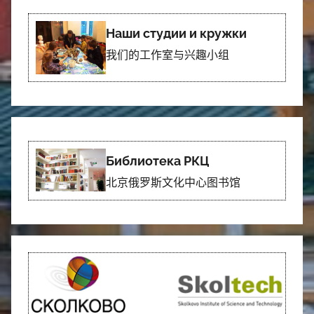
Наши студии и кружки
我们的工作室与兴趣小组
Библиотека РКЦ
北京俄罗斯文化中心图书馆