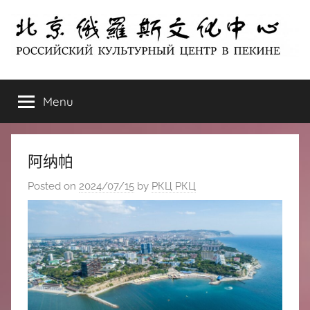
Skip
to
content
北
РОССИЙСКИЙ
КУЛЬТУРНЫЙ
Menu
京
ЦЕНТР
В
ПЕКИНЕ
俄
阿纳帕
罗
Posted on
2024/07/15
by
РКЦ РКЦ
斯
文
化