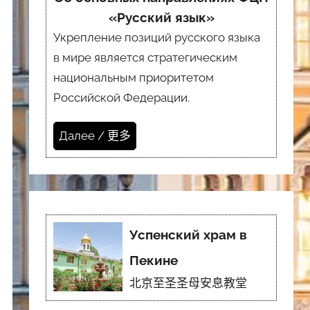
«Русский язык»
Укрепление позиций русского языка
в мире является стратегическим
национальным приоритетом
Российской Федерации.
Далее / 更多
Успенский храм в
Пекине
北京至圣圣母安息教堂