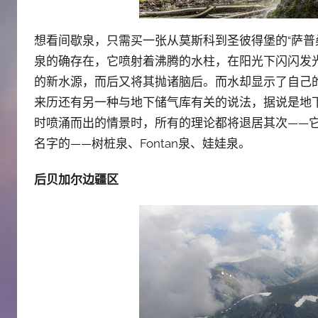
想看间歇泉，只需买一张从莫斯科到圣彼得堡的“萨普桑
泉的确存在，它喷射着沸腾的水柱，在阳光下闪闪发
的新水源，而后又将其抛诸脑后。而水却显示了自己的存
来历还有另一种与地下储气库有关的说法，据说是地
时喷涌而出的情景时，所有的理论都将退居其次——
名字的——树桩泉、Fontan泉、娃娃泉。
后贝加尔边疆区