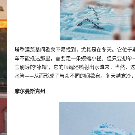
塔季涅茨基间歇泉不易找到，尤其是在冬天。它位于
车不能抵达那里，需要走一条蜿蜒小径。但只要想象
莹剔透的“冰翅”，它的顶端还喷射出水流来。当然，
水管——从而形成了与众不同的间歇泉。冬天越寒冷
摩尔曼斯克州