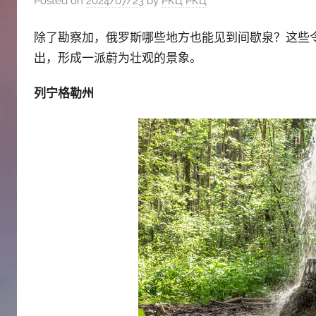
Posted on
2024/07/23
by
РКЦ РКЦ
斯
除了勘察加，俄罗斯哪些地方也能见到间歇泉？这些
出，形成一派蔚为壮观的景象。
文
列宁格勒州
化
中
心