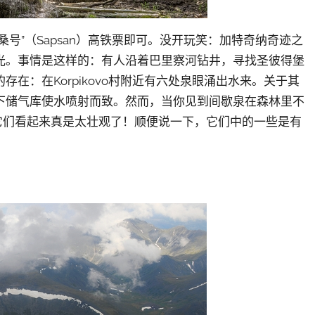
号”（Sapsan）高铁票即可。没开玩笑：加特奇纳奇迹之
光。事情是这样的：有人沿着巴里察河钻井，寻找圣彼得堡
在：在Korpikovo村附近有六处泉眼涌出水来。关于其
下储气库使水喷射而致。然而，当你见到间歇泉在森林里不
它们看起来真是太壮观了！顺便说一下，它们中的一些是有