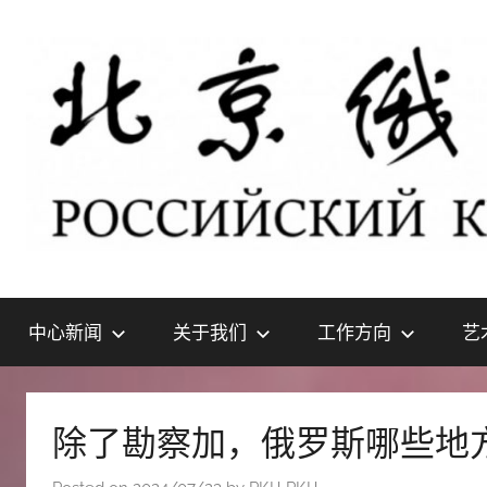
Skip
to
content
北
РОССИЙСКИЙ
КУЛЬТУРНЫЙ
中心新闻
关于我们
工作方向
艺
ЦЕНТР
京
В
ПЕКИНЕ
俄
除了勘察加，俄罗斯哪些地
罗