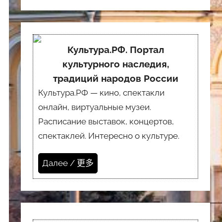
Культура.РФ. Портал
культурного наследия,
традиций народов России
Культура.РФ — кино, спектакли
онлайн, виртуальные музеи.
Расписание выставок, концертов,
спектаклей. Интересно о культуре.
Далее / 更多