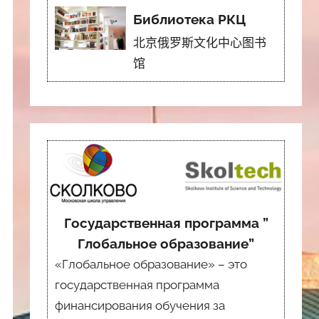
Библиотека РКЦ
北京俄罗斯文化中心图书
馆
Государственная программа ”
Глобальное образование”
«Глобальное образование» – это
государственная программа
финансирования обучения за