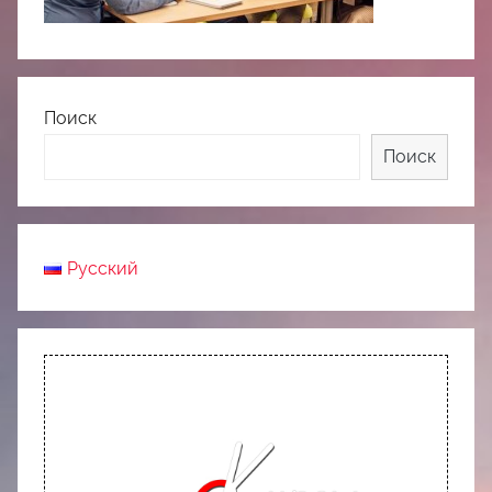
中
心
Поиск
Поиск
Русский