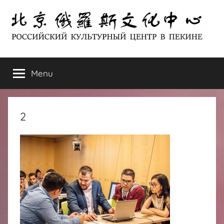
Skip
to
content
北
РОССИЙСКИЙ
КУЛЬТУРНЫЙ
Menu
京
ЦЕНТР
В
ПЕКИНЕ
俄
2
罗
斯
文
化