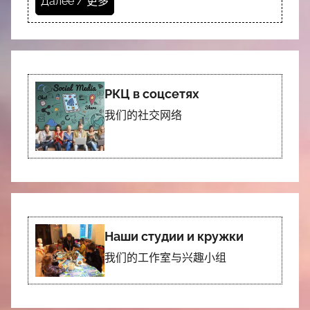
Далее / 更多
РКЦ в соцсетях
我们的社交网络
Наши студии и кружки
我们的工作室与兴趣小组