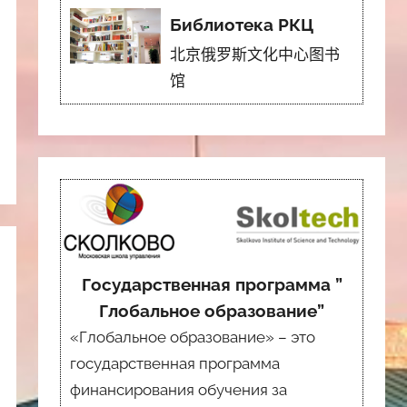
Библиотека РКЦ
北京俄罗斯文化中心图书
馆
Государственная программа ”
Глобальное образование”
«Глобальное образование» – это
государственная программа
финансирования обучения за