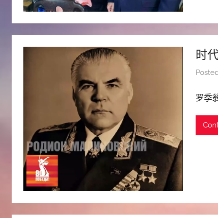
时代
Poste
罗季翁
Cont