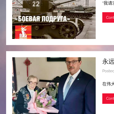
“我请
Cont
永
Poste
在伟大
Cont