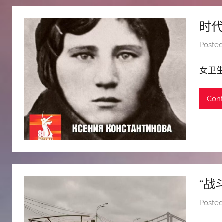
斯
时代
文
Poste
化
女卫
中
Cont
心
“战
Poste