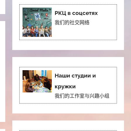
РКЦ в соцсетях
我们的社交网络
Наши студии и
кружки
我们的工作室与兴趣小组