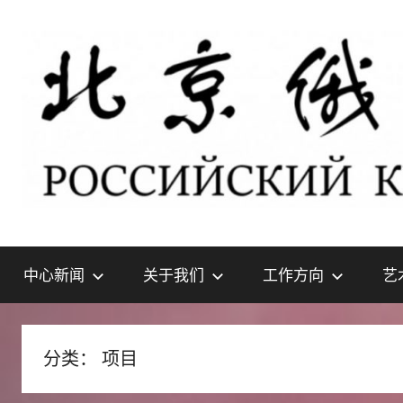
Skip
to
content
北
РОССИЙСКИЙ
КУЛЬТУРНЫЙ
中心新闻
关于我们
工作方向
艺
ЦЕНТР
京
В
ПЕКИНЕ
俄
分类：
项目
罗