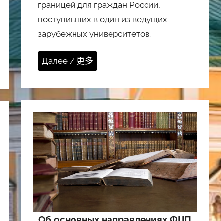
границей для граждан России,
поступивших в один из ведущих
зарубежных университетов.
Далее / 更多
Об основных направлениях ФЦП