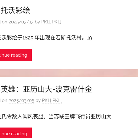
斯托沃彩绘
d on
2025/03/13
by
РКЦ РКЦ
沃彩绘于1825 年出现在若斯托沃村。19
inue reading
英雄：亚历山大-波克雷什金
d on
2025/03/05
by
РКЦ РКЦ
姓氏令敌人闻风丧胆。当苏联王牌飞行员亚历山大-
inue reading