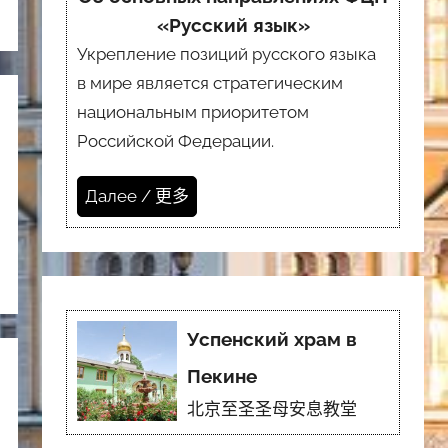
«Русский язык»
Укрепление позиций русского языка
в мире является стратегическим
национальным приоритетом
Российской Федерации.
Далее / 更多
Успенский храм в
Пекине
北京至圣圣母安息教堂