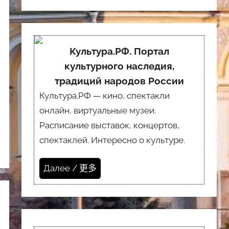
Культура.РФ. Портал
культурного наследия,
традиций народов России
Культура.РФ — кино, спектакли
онлайн, виртуальные музеи.
Расписание выставок, концертов,
спектаклей. Интересно о культуре.
Далее / 更多