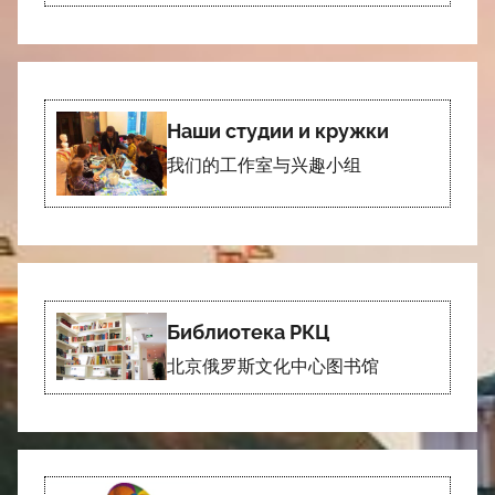
Наши студии и кружки
我们的工作室与兴趣小组
Библиотека РКЦ
北京俄罗斯文化中心图书馆