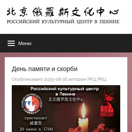
Перейти
к
содержимому
北
РОССИЙСКИЙ
КУЛЬТУРНЫЙ
Меню
京
ЦЕНТР
В
ПЕКИНЕ
俄
День памяти и скорби
罗
Опубликовано
2025-06-16
автором
РКЦ РКЦ
斯
文
化