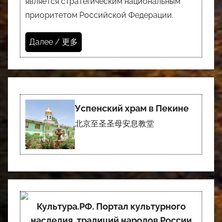
является стратегическим национальным
приоритетом Российской Федерации.
Далее / 更多
Успенский храм в Пекине
北京至圣圣母安息教堂
Культура.РФ. Портал культурного
наследия, традиций народов России