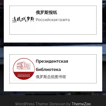
俄罗斯报纸
Российская газета
Президентская
библиотека
俄罗斯总统图书馆
WordPress Theme: Donovan by
ThemeZee
.