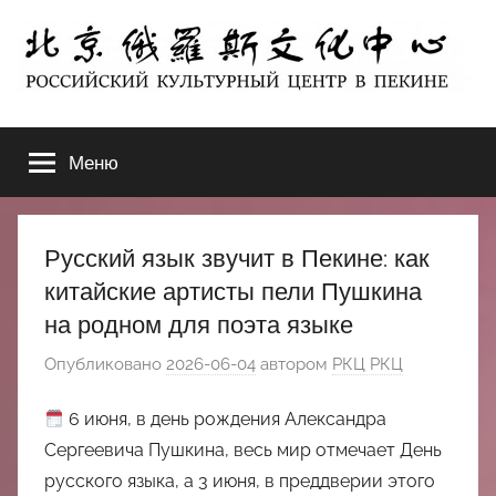
Перейти
к
содержимому
北
РОССИЙСКИЙ
КУЛЬТУРНЫЙ
Меню
京
ЦЕНТР
В
ПЕКИНЕ
俄
Русский язык звучит в Пекине: как
罗
китайские артисты пели Пушкина
на родном для поэта языке
斯
Опубликовано
2026-06-04
автором
РКЦ РКЦ
文
6 июня, в день рождения Александра
化
Сергеевича Пушкина, весь мир отмечает День
русского языка, а 3 июня, в преддверии этого