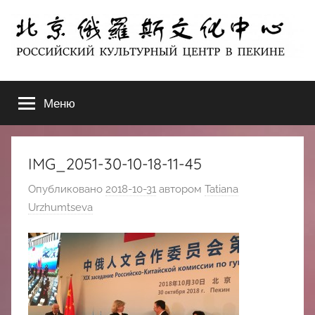
Перейти
к
содержимому
北
РОССИЙСКИЙ
КУЛЬТУРНЫЙ
Меню
京
ЦЕНТР
В
ПЕКИНЕ
俄
IMG_2051-30-10-18-11-45
罗
Опубликовано
2018-10-31
автором
Tatiana
Urzhumtseva
斯
文
化