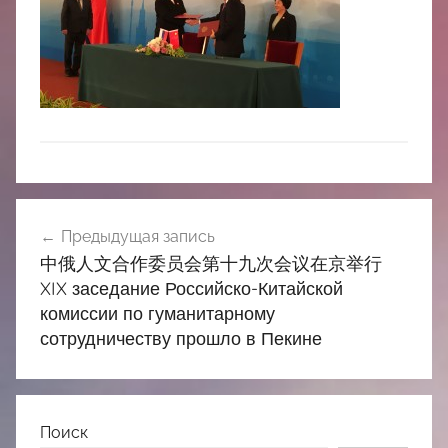
中
心
Навигация
Предыдущая запись
по
中俄人文合作委员会第十九次会议在京举行
записям
XIX заседание Российско-Китайской
комиссии по гуманитарному
сотрудничеству прошло в Пекине
Поиск