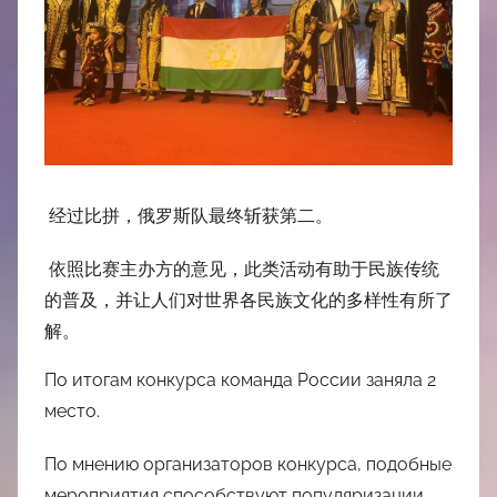
经过比拼，俄罗斯队最终斩获第二。
依照比赛主办方的意见，此类活动有助于民族传统
的普及，并让人们对世界各民族文化的多样性有所了
解。
По итогам конкурса команда России заняла 2
место.
По мнению организаторов конкурса, подобные
мероприятия способствуют популяризации