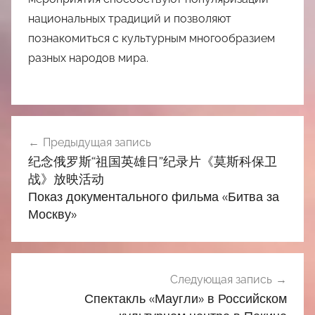
национальных традиций и позволяют
познакомиться с культурным многообразием
разных народов мира.
Навигация
Предыдущая запись
по
纪念俄罗斯“祖国英雄日”纪录片《莫斯科保卫
записям
战》放映活动
Показ документального фильма «Битва за
Москву»
Следующая запись
Спектакль «Маугли» в Российском