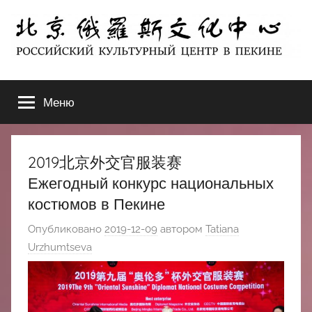
Перейти
к
содержимому
北
РОССИЙСКИЙ
КУЛЬТУРНЫЙ
Меню
京
ЦЕНТР
В
ПЕКИНЕ
俄
2019北京外交官服装赛
罗
Ежегодный конкурс национальных
костюмов в Пекине
斯
Опубликовано
2019-12-09
автором
Tatiana
文
Urzhumtseva
化