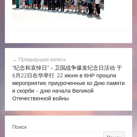
中
心
Навигация
Предыдущая запись
по
“纪念和哀悼日”－卫国战争爆发纪念日活动 于
записям
6月22日在华举行. 22 июня в КНР прошли
мероприятия, приуроченные ко Дню памяти
и скорби – дню начала Великой
Отечественной войны
Поиск