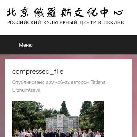
Перейти
к
содержимому
北
РОССИЙСКИЙ
КУЛЬТУРНЫЙ
Меню
京
ЦЕНТР
В
ПЕКИНЕ
俄
compressed_file
罗
Опубликовано
2019-06-22
автором
Tatiana
Urzhumtseva
斯
文
化