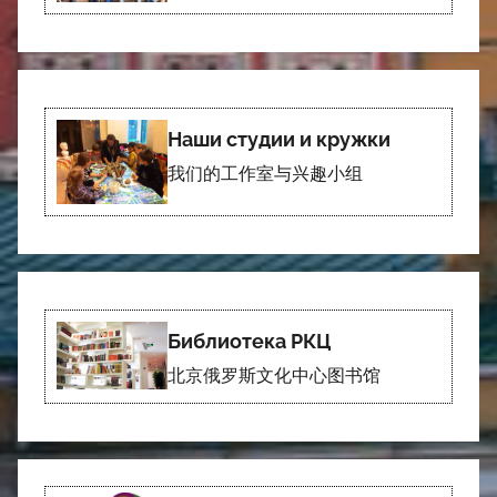
Наши студии и кружки
我们的工作室与兴趣小组
Библиотека РКЦ
北京俄罗斯文化中心图书馆