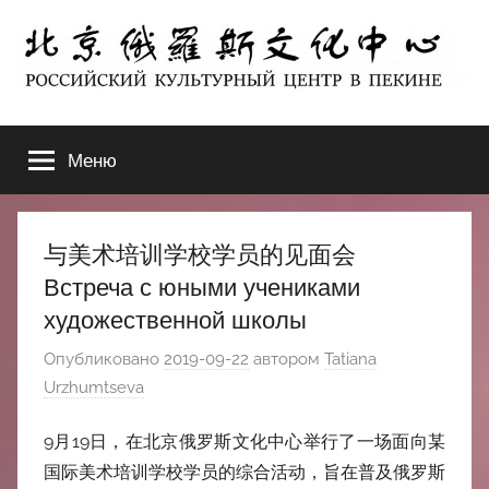
Перейти
к
содержимому
北
РОССИЙСКИЙ
КУЛЬТУРНЫЙ
Меню
京
ЦЕНТР
В
ПЕКИНЕ
俄
与美术培训学校学员的见面会
罗
Встреча с юными учениками
художественной школы
斯
Опубликовано
2019-09-22
автором
Tatiana
文
Urzhumtseva
化
9月19日，在北京俄罗斯文化中心举行了一场面向某
国际美术培训学校学员的综合活动，旨在普及俄罗斯