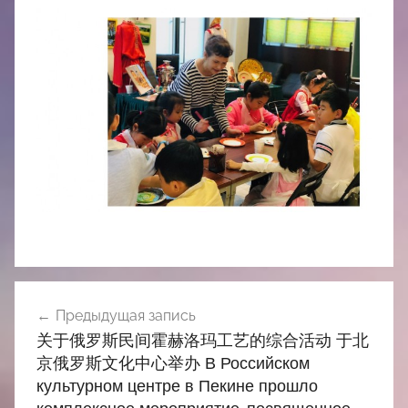
Навигация
Предыдущая запись
по
关于俄罗斯民间霍赫洛玛工艺的综合活动 于北
записям
京俄罗斯文化中心举办 В Российском
культурном центре в Пекине прошло