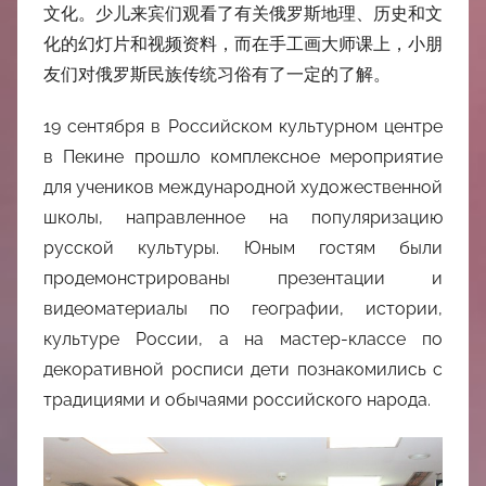
中
文化。少儿来宾们观看了有关俄罗斯地理、历史和文
化的幻灯片和视频资料，而在手工画大师课上，小朋
心
友们对俄罗斯民族传统习俗有了一定的了解。
19 сентября в Российском культурном центре
в Пекине прошло комплексное мероприятие
для учеников международной художественной
школы, направленное на популяризацию
русской культуры. Юным гостям были
продемонстрированы презентации и
видеоматериалы по географии, истории,
культуре России, а на мастер-классе по
декоративной росписи дети познакомились с
традициями и обычаями российского народа.