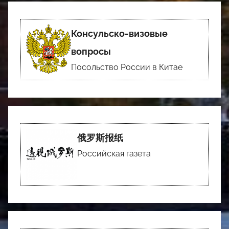
Консульско-визовые
вопросы
Посольство России в Китае
俄罗斯报纸
Российская газета