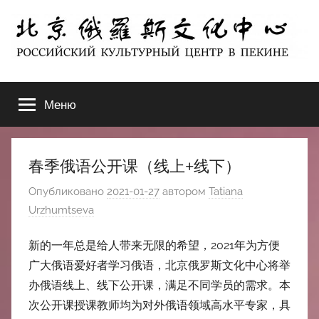
Перейти
к
содержимому
北
РОССИЙСКИЙ
КУЛЬТУРНЫЙ
Меню
京
ЦЕНТР
В
ПЕКИНЕ
俄
春季俄语公开课（线上+线下）
罗
Опубликовано
2021-01-27
автором
Tatiana
Urzhumtseva
斯
新的一年总是给人带来无限的希望，2021年为方便
文
广大俄语爱好者学习俄语，北京俄罗斯文化中心将举
办俄语线上、线下公开课，满足不同学员的需求。本
化
次公开课授课教师均为对外俄语领域高水平专家，具