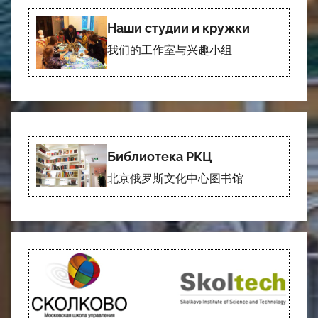
Наши студии и кружки
我们的工作室与兴趣小组
Библиотека РКЦ
北京俄罗斯文化中心图书馆