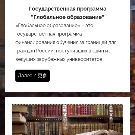
Государственная программа
”Глобальное образование”
«Глобальное образование» – это
государственная программа
финансирования обучения за границей для
граждан России, поступивших в один из
ведущих зарубежных университетов.
Далее / 更多