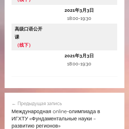
2021年3月3日
18:00-19:30
高级口语公开
课
（线下）
2021年3月3日
18:00-19:30
Навигация
Предыдущая запись
по
Международная online-олимпиада в
записям
ИГХТУ «Фундаментальные науки –
развитию регионов»