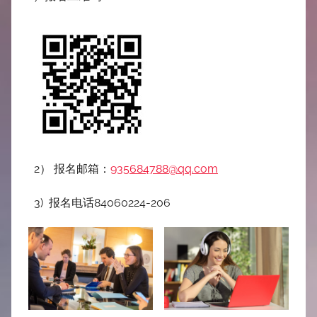
2） 报名邮箱：
935684788@qq.com
3) 报名电话84060224-206