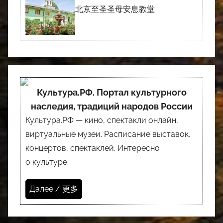
北京至圣圣母安息教堂
Культура.РФ. Портал культурного
наследия, традиций народов России
Культура.РФ — кино, спектакли онлайн,
виртуальные музеи. Расписание выставок,
концертов, спектаклей. Интересно
о культуре.
Далее / 更多