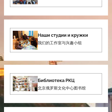
Наши студии и кружки
我们的工作室与兴趣小组
Библиотека РКЦ
北京俄罗斯文化中心图书馆