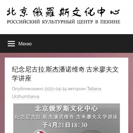
Перейти
к
содержимому
北
РОССИЙСКИЙ
КУЛЬТУРНЫЙ
Меню
京
ЦЕНТР
В
ПЕКИНЕ
俄
纪念尼古拉.斯杰潘诺维奇.古米廖夫文
罗
学讲座
Опубликовано
2021-04-14
автором
Tatiana
斯
Urzhumtseva
文
化