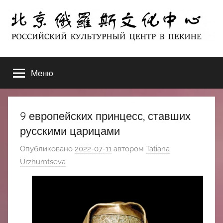
Перейти
к
содержимому
北
РОССИЙСКИЙ
КУЛЬТУРНЫЙ
Меню
京
ЦЕНТР
В
ПЕКИНЕ
俄
9 европейских принцесс, ставших
罗
русскими царицами
Опубликовано
2022-07-11
автором
Tatiana
斯
Urzhumtseva
文
化