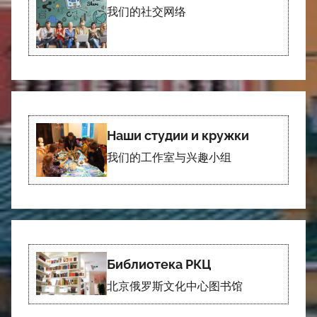
我们的社交网络
Наши студии и кружки
我们的工作室与兴趣小组
Библиотека РКЦ
北京俄罗斯文化中心图书馆