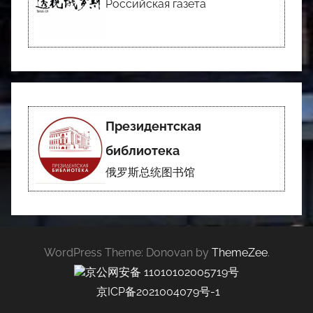
Российская газета
Президентская
библиотека
俄罗斯总统图书馆
WordPress Theme: Donovan by
ThemeZee
.
京公网安备 11010102005719号
京ICP备2021004079号-1