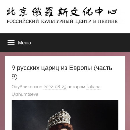
Перейти
к
содержимому
北
РОССИЙСКИЙ
КУЛЬТУРНЫЙ
Меню
京
ЦЕНТР
В
ПЕКИНЕ
俄
9 русских цариц из Европы (часть
罗
9)
Опубликовано
2022-08-23
автором
Tatiana
斯
Urzhumtseva
文
化