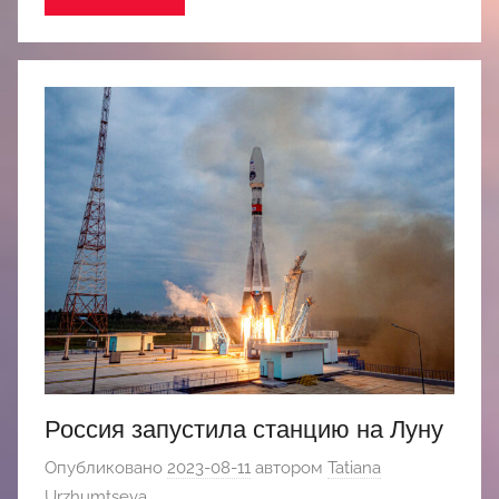
Россия запустила станцию на Луну
Опубликовано
2023-08-11
автором
Tatiana
Urzhumtseva