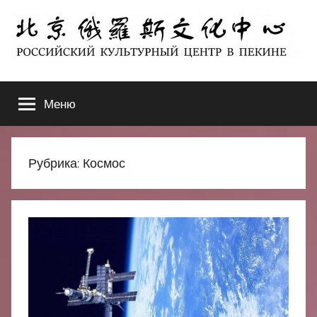
Перейти
к
содержимому
北
РОССИЙСКИЙ
КУЛЬТУРНЫЙ
Меню
京
ЦЕНТР
В
ПЕКИНЕ
俄
Рубрика:
Космос
罗
斯
文
化