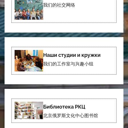
我们的社交网络
Наши студии и кружки
我们的工作室与兴趣小组
Библиотека РКЦ
北京俄罗斯文化中心图书馆