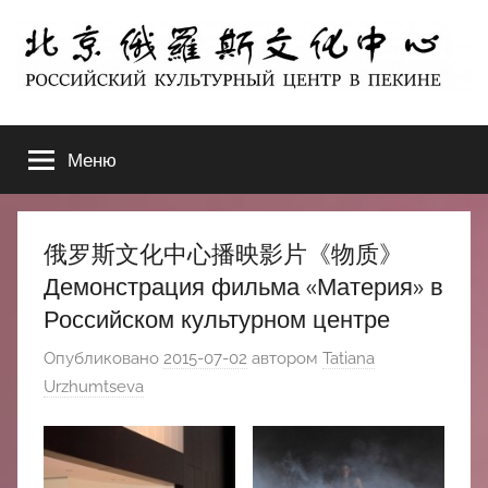
Перейти
к
содержимому
北
РОССИЙСКИЙ
КУЛЬТУРНЫЙ
Меню
京
ЦЕНТР
В
ПЕКИНЕ
俄
俄罗斯文化中心播映影片《物质》
罗
Демонстрация фильма «Материя» в
Российском культурном центре
斯
Опубликовано
2015-07-02
автором
Tatiana
文
Urzhumtseva
化