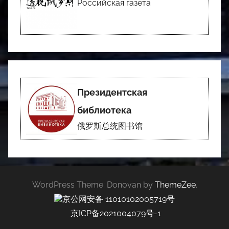
Российская газета
Президентская
библиотека
俄罗斯总统图书馆
WordPress Theme: Donovan by
ThemeZee
.
京公网安备 11010102005719号
京ICP备2021004079号-1