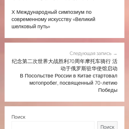
записям
Х Международный симпозиум по
современному искусству «Великий
шелковый путь»
Следующая запись
纪念第二次世界大战胜利70周年摩托车骑行 活
动于俄罗斯驻华使馆启动
В Посольстве России в Китае стартовал
мотопробег, посвященный 70-летию
Победы
Поиск
Поиск