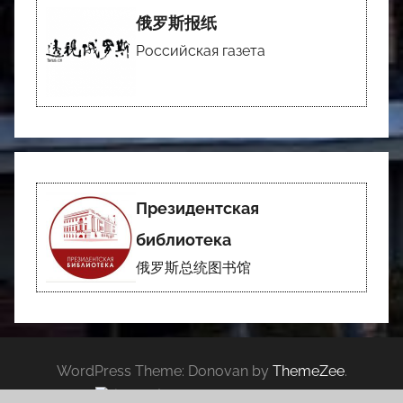
俄罗斯报纸
Российская газета
Президентская
библиотека
俄罗斯总统图书馆
WordPress Theme: Donovan by
ThemeZee
.
京公网安备 11010102005719号