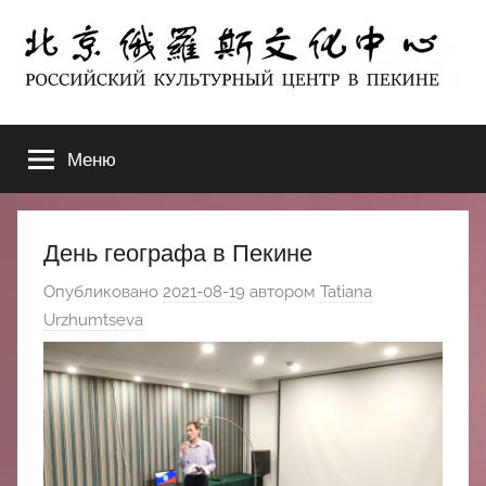
Перейти
к
содержимому
北
РОССИЙСКИЙ
КУЛЬТУРНЫЙ
Меню
京
ЦЕНТР
В
ПЕКИНЕ
俄
День географа в Пекине
罗
Опубликовано
2021-08-19
автором
Tatiana
Urzhumtseva
斯
文
化