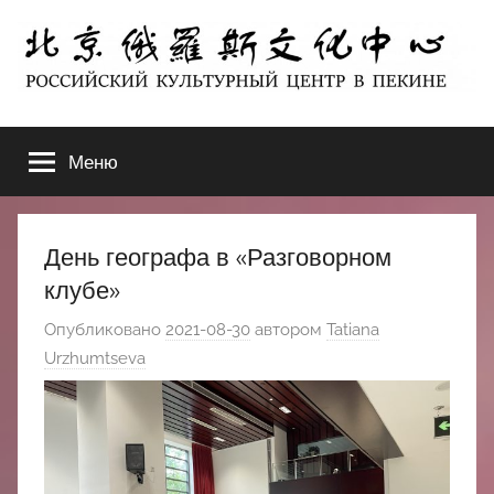
Перейти
к
содержимому
北
РОССИЙСКИЙ
КУЛЬТУРНЫЙ
Меню
京
ЦЕНТР
В
ПЕКИНЕ
俄
День географа в «Разговорном
罗
клубе»
Опубликовано
2021-08-30
автором
Tatiana
斯
Urzhumtseva
文
化