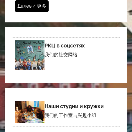
Далее / 更多
РКЦ в соцсетях
我们的社交网络
Наши студии и кружки
我们的工作室与兴趣小组