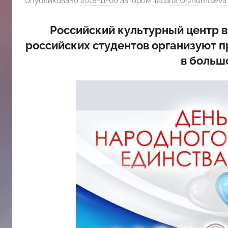
Опубликовано
2018-11-06
автором
Tatiana Urzhumtseva
斯
Российский культурный центр в
文
российских студентов организуют 
в больш
化
中
心