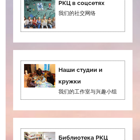
РКЦ в соцсетях
我们的社交网络
Наши студии и
кружки
我们的工作室与兴趣小组
Библиотека РКЦ