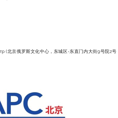
ный центр (北京俄罗斯文化中心，东城区-东直门内大街9号院2号