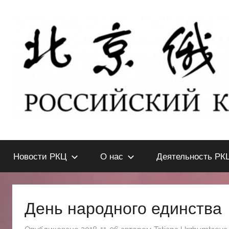
Перейти
к
содержимому
北
РОССИЙСКИЙ
КУЛЬТУРНЫЙ
Новости РКЦ
О нас
Деятельность РК
ЦЕНТР
京
В
ПЕКИНЕ
俄
День народного единства
罗