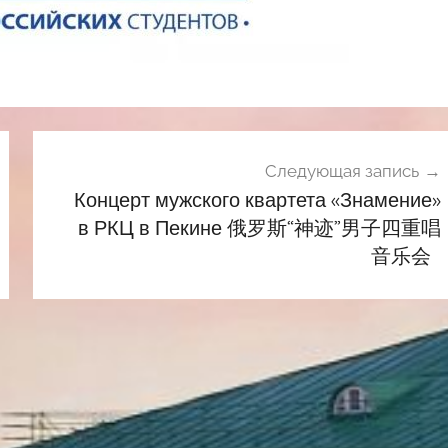
Следующая запись
Концерт мужского квартета «Знамение»
в РКЦ в Пекине 俄罗斯“神迹”男子四重唱
音乐会