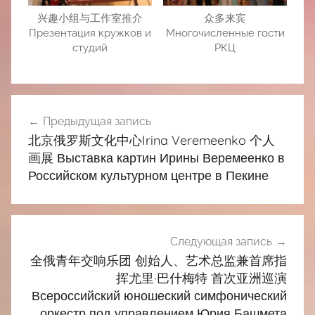
兴趣小组与工作室推介
众多来宾
Презентация кружков и
Многочисленные гости
студий
РКЦ
Навигация
Предыдущая запись
по
北京俄罗斯文化中心Irina Veremeenko 个人
записям
画展 Выставка картин Ирины Веремеенко в
Российском культурном центре в Пекине
Следующая запись
全俄青年交响乐团 创始人、艺术总监兼首席指
挥尤里·巴什梅特 首次亚洲巡演
Всероссийский юношеский симфонический
оркестр под управлением Юрия Башмета