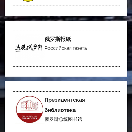
俄罗斯报纸
Российская газета
Президентская
библиотека
俄罗斯总统图书馆