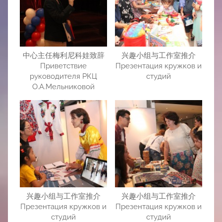
中心主任梅利尼科娃致辞
兴趣小组与工作室推介
Приветствие
Презентация кружков и
руководителя РКЦ
студий
О.А.Мельниковой
兴趣小组与工作室推介
兴趣小组与工作室推介
Презентация кружков и
Презентация кружков и
студий
студий