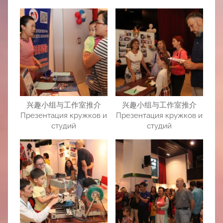
兴趣小组与工作室推介
兴趣小组与工作室推介
Презентация кружков и
Презентация кружков и
студий
студий