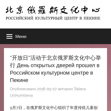
Перейти
к
содержимому
北
РОССИЙСКИЙ
КУЛЬТУРНЫЙ
Меню
京
ЦЕНТР
В
ПЕКИНЕ
俄
“开放日”活动于北京俄罗斯文化中心举
罗
行 День открытых дверей прошел в
Российском культурном центре в
斯
Пекине
文
Опубликовано
2018-09-07
автором
Tatiana
Urzhumtseva
化
9月7日，在俄罗斯文化中心组织了年度传统儿童创