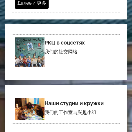
Далее / 更多
РКЦ в соцсетях
我们的社交网络
Наши студии и кружки
我们的工作室与兴趣小组