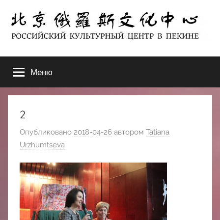
Перейти
к
содержимому
北
РОССИЙСКИЙ
КУЛЬТУРНЫЙ
Меню
京
ЦЕНТР
В
ПЕКИНЕ
俄
2
罗
Опубликовано
2018-04-26
автором
Tatiana
Urzhumtseva
斯
文
化