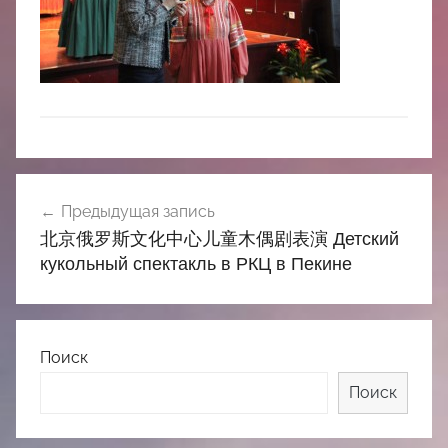
中
心
Навигация
Предыдущая запись
по
北京俄罗斯文化中心儿童木偶剧表演 Детский
записям
кукольный спектакль в РКЦ в Пекине
Поиск
Поиск