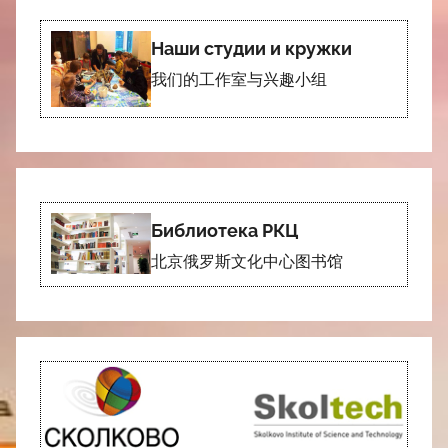
Наши студии и кружки
我们的工作室与兴趣小组
Библиотека РКЦ
北京俄罗斯文化中心图书馆