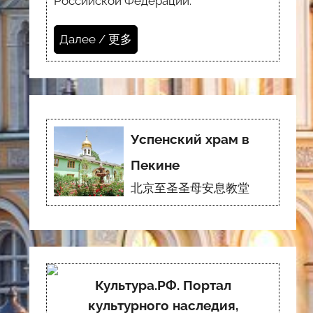
Российской Федерации.
Далее / 更多
Успенский храм в
Пекине
北京至圣圣母安息教堂
Культура.РФ. Портал
культурного наследия,