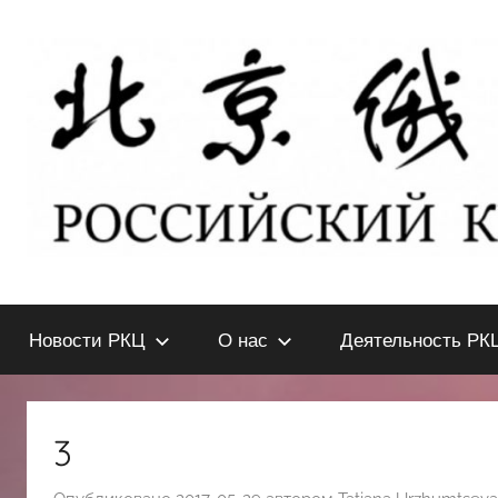
Перейти
к
содержимому
北
РОССИЙСКИЙ
КУЛЬТУРНЫЙ
Новости РКЦ
О нас
Деятельность РК
ЦЕНТР
京
В
ПЕКИНЕ
俄
3
罗