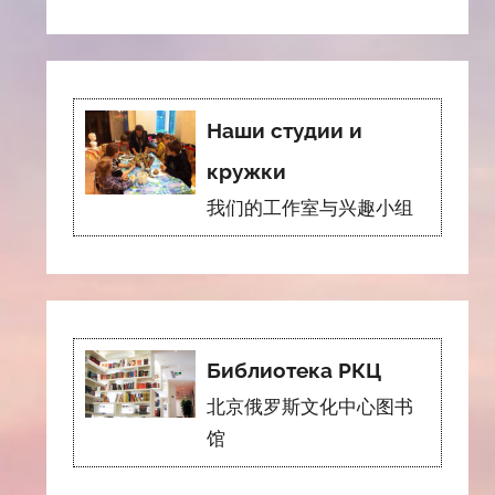
Наши студии и
кружки
我们的工作室与兴趣小组
Библиотека РКЦ
北京俄罗斯文化中心图书
馆