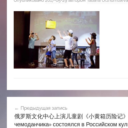
Опубликовано
2017-05-29
автором
Tatiana Urzhumtseva
斯
文
化
中
心
Навигация
Предыдущая запись
по
俄罗斯文化中心上演儿童剧《小黄箱历险记》 Детский 
записям
чемоданчика» состоялся в Российском кул