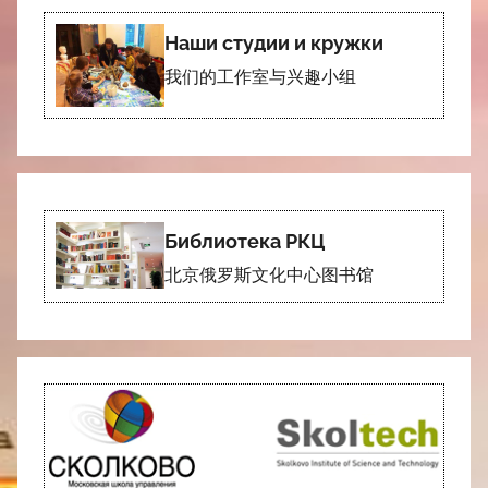
Наши студии и кружки
我们的工作室与兴趣小组
Библиотека РКЦ
北京俄罗斯文化中心图书馆