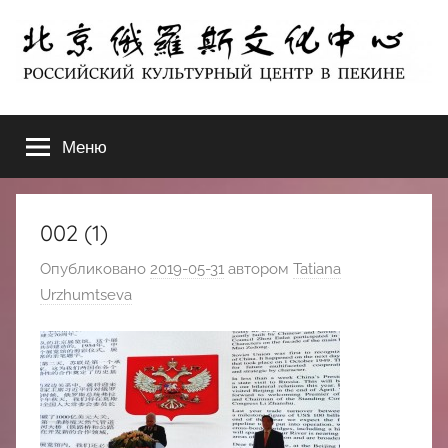
Перейти
к
содержимому
北
РОССИЙСКИЙ
КУЛЬТУРНЫЙ
Меню
京
ЦЕНТР
В
ПЕКИНЕ
俄
002 (1)
罗
Опубликовано
2019-05-31
автором
Tatiana
Urzhumtseva
斯
文
化