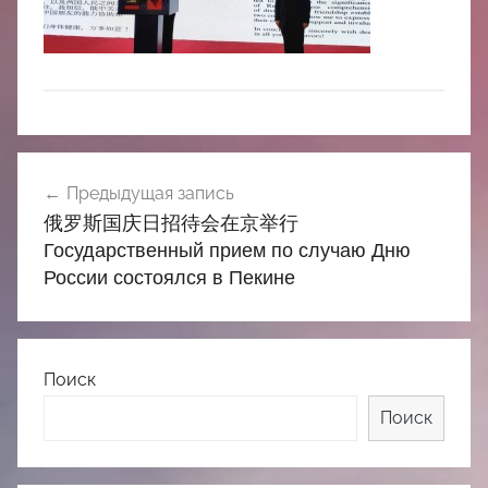
中
心
Навигация
Предыдущая запись
по
俄罗斯国庆日招待会在京举行
записям
Государственный прием по случаю Дню
России состоялся в Пекине
Поиск
Поиск