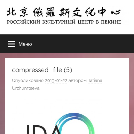
Перейти
к
содержимому
北
РОССИЙСКИЙ
КУЛЬТУРНЫЙ
Меню
京
ЦЕНТР
В
ПЕКИНЕ
俄
compressed_file (5)
罗
Опубликовано
2019-01-22
автором
Tatiana
Urzhumtseva
斯
文
化