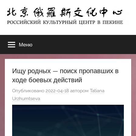
Перейти
к
содержимому
北
РОССИЙСКИЙ
КУЛЬТУРНЫЙ
Меню
京
ЦЕНТР
В
ПЕКИНЕ
俄
Ищу родных — поиск пропавших в
罗
ходе боевых действий
Опубликовано
2022-04-18
автором
Tatiana
斯
Urzhumtseva
文
化