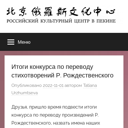
Перейти
к
содержимому
北
РОССИЙСКИЙ
КУЛЬТУРНЫЙ
Меню
京
ЦЕНТР
В
ПЕКИНЕ
俄
Итоги конкурса по переводу
罗
стихотворений Р. Рождественского
Опубликовано
2022-11-01
автором
Tatiana
斯
Urzhumtseva
文
Друзья, пришло время подвести итоги
化
конкурса по переводу произведений Р.
Рождественского, назвать имена наших