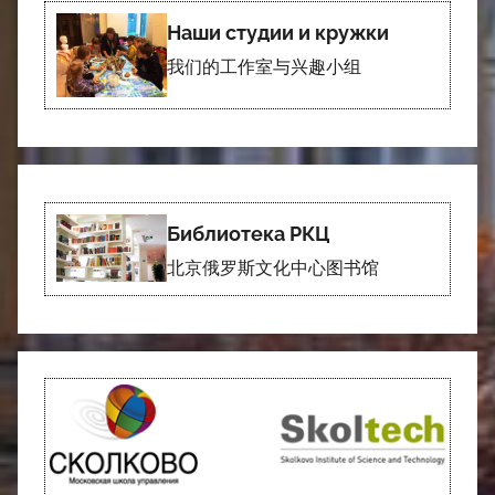
Наши студии и кружки
我们的工作室与兴趣小组
Библиотека РКЦ
北京俄罗斯文化中心图书馆