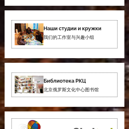
Наши студии и кружки
我们的工作室与兴趣小组
Библиотека РКЦ
北京俄罗斯文化中心图书馆