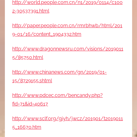
http://world.people.com.cn/n1/2019/0114/c100
2-30537391.html
http://paper.people.com.cn/rmrbhwb/html/201
9-01/16/content_1904332.htm
http://www.dragonnewsru.com/visions/2019011
5/85750.html
http://www.chinanews.com/gn/2019/01-
15/8729155.shtml
http://www.pdcec.com/bencandy.php?
fid=71&id=40617
http://www.sclf.org/gjyh/jwcz/201901/t2019011
5_16670.htm