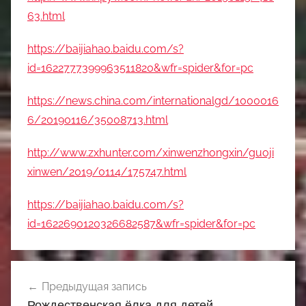
63.html
https://baijiahao.baidu.com/s?
id=1622777399963511820&wfr=spider&for=pc
https://news.china.com/internationalgd/1000016
6/20190116/35008713.html
http://www.zxhunter.com/xinwenzhongxin/guoji
xinwen/2019/0114/175747.html
https://baijiahao.baidu.com/s?
id=1622690120326682587&wfr=spider&for=pc
Навигация
Предыдущая запись
по
Рождественская ёлка для детей