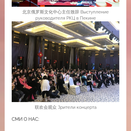
北京俄罗斯文化中心主任致辞 Выступление
руководителя РКЦ в Пекине
联欢会观众 Зрители концерта
СМИ О НАС: