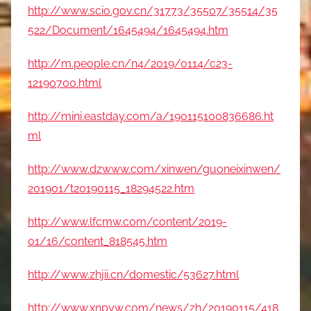
http://www.scio.gov.cn/31773/35507/35514/35
522/Document/1645494/1645494.htm
http://m.people.cn/n4/2019/0114/c23-
12190700.html
http://mini.eastday.com/a/190115100836686.ht
ml
http://www.dzwww.com/xinwen/guoneixinwen/
201901/t20190115_18294522.htm
http://www.lfcmw.com/content/2019-
01/16/content_818545.htm
http://www.zhjii.cn/domestic/53627.html
http://www.xnpyw.com/news/zh/20190115/418