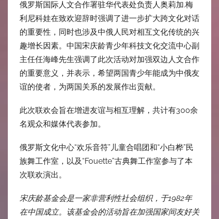
俄罗斯国际人文合作署驻华代表处负责人奥莉加.梅
利尼科娃在致欢迎辞时强调了进一步扩大跨文化对话
的重要性，同时也涉及中俄人民对相互文化传统的兴
趣增长因素。中国宋庆龄青少年科技文化交流中心副
主任任海峰先生强调了此次活动对加强双边人文合作
的重要意义，并表示，希望两国青少年能成为中俄友
谊的使者，为两国关系的发展作出贡献。
此次联欢会旨在增进友谊与相互理解，共计有300余
名观众和媒体代表参加。
俄罗斯文化中心“欢乐音符”儿童合唱团和“小白桦”民
族舞工作室，以及“Fouette”古典舞工作室参与了本
次联欢演出。
宋庆龄基金会是一家非营利性社会组织，于
1982
年
在中国成立。该基金会的活动旨在加强国家间友好关