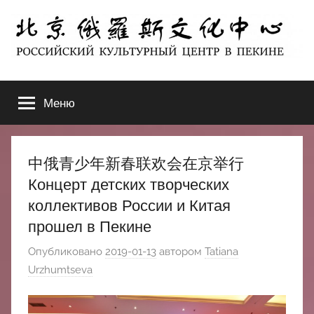
Перейти
к
содержимому
北
РОССИЙСКИЙ
КУЛЬТУРНЫЙ
Меню
京
ЦЕНТР
В
ПЕКИНЕ
俄
中俄青少年新春联欢会在京举行
罗
Концерт детских творческих
коллективов России и Китая
斯
прошел в Пекине
文
Опубликовано
2019-01-13
автором
Tatiana
Urzhumtseva
化