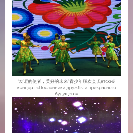
“友谊的使者，美好的未来”青少年联欢会 Детский
концерт «Посланники дружбы и прекрасного
будущего»