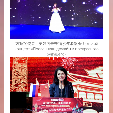
“友谊的使者，美好的未来”青少年联欢会 Детский
концерт «Посланники дружбы и прекрасного
будущего»