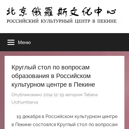
Перейти
к
содержимому
北
РОССИЙСКИЙ
КУЛЬТУРНЫЙ
Меню
京
ЦЕНТР
В
ПЕКИНЕ
俄
Круглый стол по вопросам
罗
образования в Российском
культурном центре в Пекине
斯
Опубликовано
2014-12-19
автором
Tatiana
文
Urzhumtseva
化
19 декабря в Российском культурном центре
в Пекине состоялся Круглый стол по вопросам