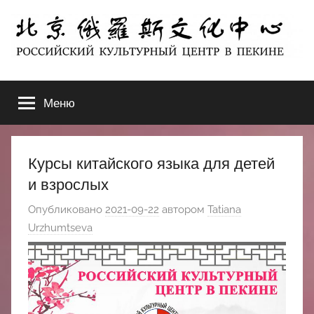
Перейти
к
содержимому
北
РОССИЙСКИЙ
КУЛЬТУРНЫЙ
Меню
京
ЦЕНТР
В
ПЕКИНЕ
俄
Курсы китайского языка для детей
罗
и взрослых
Опубликовано
2021-09-22
автором
Tatiana
斯
Urzhumtseva
文
化