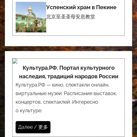
Успенский храм в Пекине
北京至圣圣母安息教堂
Культура.РФ. Портал культурного
наследия, традиций народов России
Культура.РФ — кино, спектакли онлайн,
виртуальные музеи. Расписание выставок,
концертов, спектаклей. Интересно
о культуре.
Далее / 更多