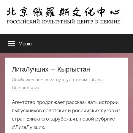
Перейти
к
содержимому
北
РОССИЙСКИЙ
КУЛЬТУРНЫЙ
Меню
京
ЦЕНТР
В
ПЕКИНЕ
俄
ЛигаЛучших — Кыргыстан
罗
Опубликовано
2022-07-05
автором
Tatiana
Urzhumtseva
斯
Агентство продолжает рассказывать истории
文
выпускников советских и российских вузов из
стран Ближнего зарубежья в новой рубрике
化
#ЛигаЛучших.