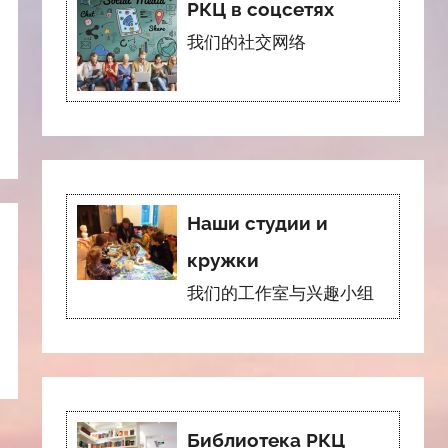
РКЦ в соцсетях
我们的社交网络
Наши студии и
кружки
我们的工作室与兴趣小组
Библиотека РКЦ