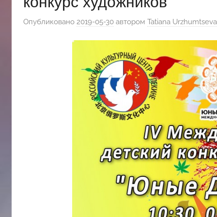
конкурс художников
斯
Опубликовано
2019-05-30
автором
Tatiana Urzhumtseva
文
化
中
心