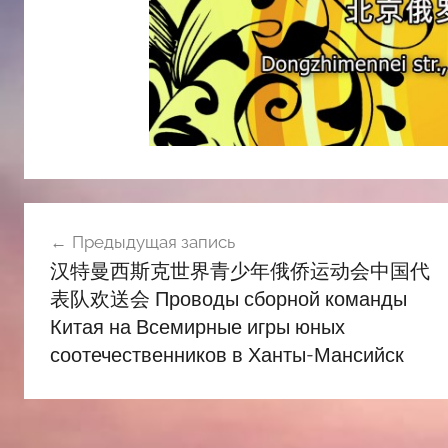
Навигация
Предыдущая запись
по
汉特曼西斯克世界青少年俄侨运动会中国代
записям
表队欢送会 Проводы сборной команды
Китая на Всемирные игры юных
соотечественников в Ханты-Мансийск