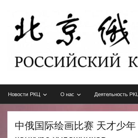
Перейти
к
содержимому
北
РОССИЙСКИЙ
КУЛЬТУРНЫЙ
Новости РКЦ
О нас
Деятельность РК
ЦЕНТР
京
В
ПЕКИНЕ
俄
中俄国际绘画比赛 天才少年 Меж
罗