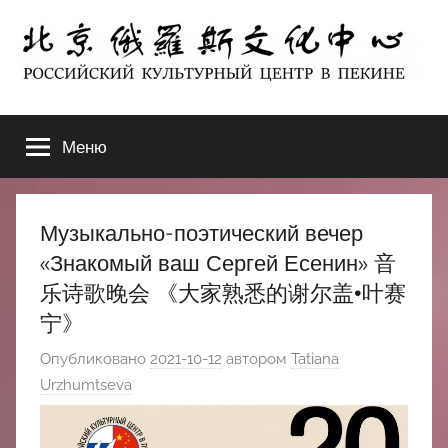
Перейти
к
содержимому
北
РОССИЙСКИЙ
КУЛЬТУРНЫЙ
Меню
京
ЦЕНТР
В
ПЕКИНЕ
俄
Музыкально-поэтический вечер
罗
«Знакомый ваш Сергей Есенин» 音
乐诗歌晚会 《大家熟悉的谢尔盖•叶赛
斯
宁》
文
Опубликовано
2021-10-12
автором
Tatiana
Urzhumtseva
化