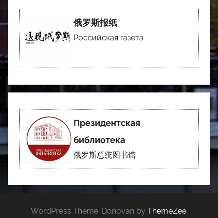
俄罗斯报纸
Российская газета
Президентская
библиотека
俄罗斯总统图书馆
WordPress Theme: Donovan by
ThemeZee
.