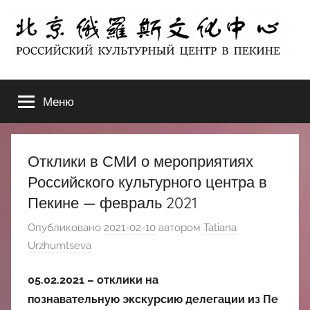
Перейти
к
содержимому
北
РОССИЙСКИЙ
КУЛЬТУРНЫЙ
Меню
京
ЦЕНТР
В
ПЕКИНЕ
俄
Отклики в СМИ о мероприятиях
罗
Российского культурного центра в
Пекине — февраль 2021
斯
Опубликовано
2021-02-10
автором
Tatiana
文
Urzhumtseva
化
05.02.2021 – отклики
на
познавательную экскурсию делегации из Пе