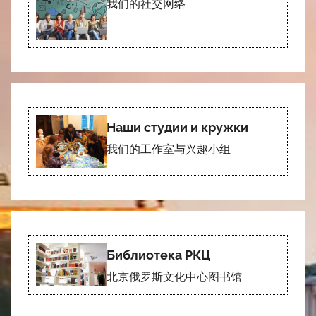
我们的社交网络
Наши студии и кружки
我们的工作室与兴趣小组
Библиотека РКЦ
北京俄罗斯文化中心图书馆