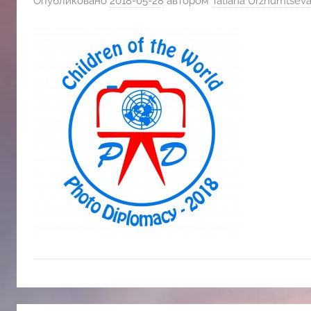
Опубликовано
2018-05-28
автором
Tatiana Urzhumtsev
斯
文
化
中
心