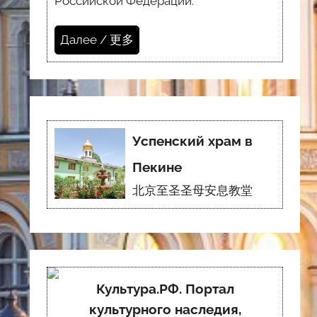
Российской Федерации.
Далее / 更多
Успенский храм в
Пекине
北京至圣圣母安息教堂
Культура.РФ. Портал
культурного наследия,