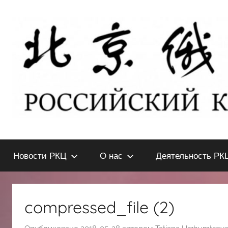
Перейти
к
содержимому
北
РОССИЙСКИЙ
КУЛЬТУРНЫЙ
Новости РКЦ
О нас
Деятельность РК
ЦЕНТР
京
В
ПЕКИНЕ
俄
compressed_file (2)
罗