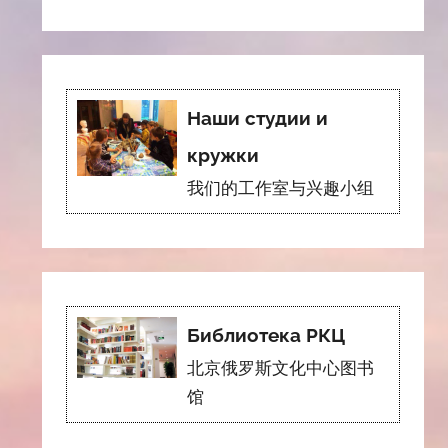
Наши студии и
кружки
我们的工作室与兴趣小组
Библиотека РКЦ
北京俄罗斯文化中心图书
馆