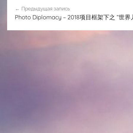
Навигация
Предыдущая запись
по
Photo Diplomacy – 2018项目框架下之 “世
записям