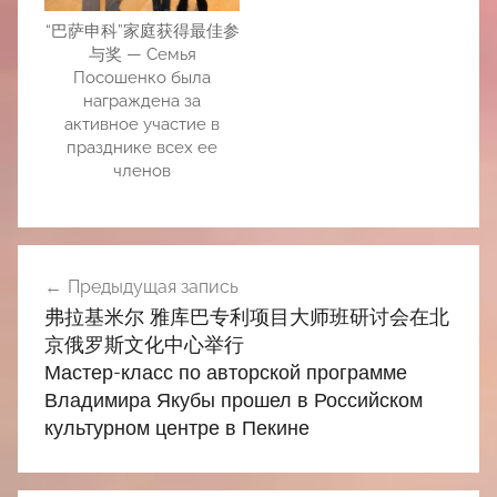
“巴萨申科”家庭获得最佳参
与奖 — Семья
Посошенко была
награждена за
активное участие в
празднике всех ее
членов
Навигация
Предыдущая запись
по
弗拉基米尔 雅库巴专利项目大师班研讨会在北
записям
京俄罗斯文化中心举行
Мастер-класс по авторской программе
Владимира Якубы прошел в Российском
культурном центре в Пекине