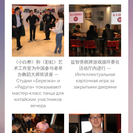
《小白桦》和《彩虹》艺
益智类棋牌游戏循环赛在
术工作室为中国参与者举
活动厅内进行 —
办舞蹈大师班讲座 —
Интеллектуальная
Студии «Березка» и
карточная игра за
«Радуга» показывают
закрытыми дверями
мастер-класс танца для
китайских участников
вечера