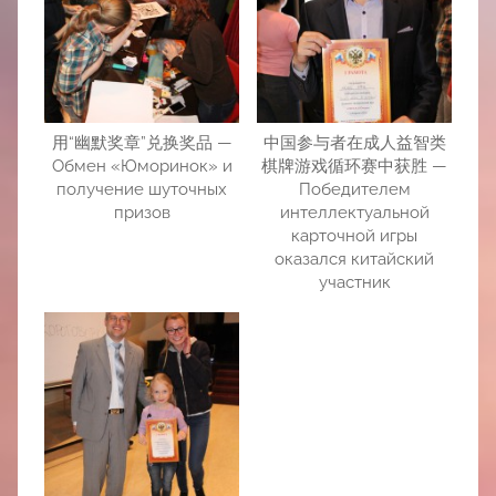
用“幽默奖章”兑换奖品 —
中国参与者在成人益智类
Обмен «Юморинок» и
棋牌游戏循环赛中获胜 —
получение шуточных
Победителем
призов
интеллектуальной
карточной игры
оказался китайский
участник