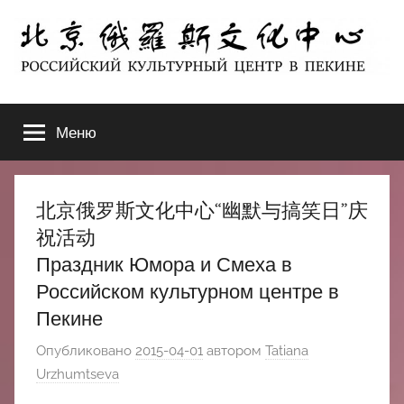
Перейти
к
содержимому
北
РОССИЙСКИЙ
КУЛЬТУРНЫЙ
Меню
京
ЦЕНТР
В
ПЕКИНЕ
俄
北京俄罗斯文化中心“幽默与搞笑日”庆
罗
祝活动
Праздник Юмора и Смеха в
斯
Российском культурном центре в
Пекине
文
Опубликовано
2015-04-01
автором
Tatiana
化
Urzhumtseva