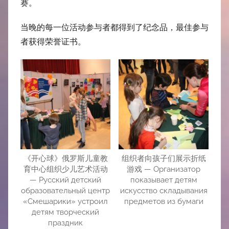
赛。
当晚的每一位活动参与者都得到了纪念品，最佳参与
者获得荣誉证书。
《开心球》俄罗斯儿童教
组织者向孩子们展示折纸
育中心组织少儿艺术活动
游戏 — Организатор
— Русский детский
показывает детям
образовательный центр
искусство складывания
«Смешарики» устроил
предметов из бумаги
детям творческий
праздник