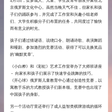
4月1日，众多成人、儿童、学生及青年朋友齐聚在北
京俄罗斯文化中心。虽然当晚天气不佳，但家长和孩
子们仍踊跃参与，并完成了工作室和兴趣小组老师
们、大学生积极分子们布置的任务，共同度过了愉快
而有意义的时光。
孩子们通过猜谜语、说绕口令、朗诵诗歌、表演舞蹈
和哑剧、参加激烈的竞赛活动、获得了可以兑换奖品
的“幽默奖章”。
《小白桦》和《彩虹》艺术工作室举办了大师班讲座
－ 向家长和孩子们展示了快速学会跳舞的技巧。
《开心球》俄罗斯儿童教育中心通过创造性竞赛，以
寓教于乐的方式教授孩子们新本领。竞赛中也出现了
中国孩子的身影。
另一个活动厅里还举行了成人益智类棋牌游戏的循环