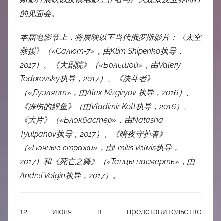
的见面会。
本届电影节上，将展映以下当代俄罗斯影片：《太空
救援》（
«Салют-7»
，由
Klim Shipenko
执导，
2017
）、《大剧院》（
«Большой»
，由
Valery
Todorovsky
执导，
2017
）、《决斗者》
（
«Дуэлянт»
，由
Alex Mizgiryov
执导，
2016
）、
《冻伤的鲤鱼》（由
Vladimir Kott
执导，
2016
）、
《大片》（
«Блокбастер»
，由
Natasha
Tyulpanov
执导，
2017
）、《暗夜守护者》
（
«Ночные стражи»
，由
Emilis Velivis
执导，
2017
）和《死亡之舞》（
«Танцы насмерть»
，由
Andrei Volgin
执导，
2017
）。
12 июля в представительстве