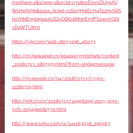
mpshare=1&scene=1&srcid=0718psEqyoDU9yAV
WsHeAVhk&pass_ticket=z2Sq7HqIEcH4TpzhvSRS
hpYhNEn5bkgw2oZQyDD6qlMqhEmfFSswcIrGGr
vDaWTU#rd
https://vk.com/wall-28233296_46073
http://m.haiwainet.cn/epaper/rmrbhwb/content
_20180713_1867579.html?from=singlemessage
http://m.people.cn/n4/2018/0713/c3351-
11280725.html
http://ent.cri.cn/20180713/24956299-2e23-3230-
50f1-20949e082730.html
http://www.sohu.com/a/241163538_290563