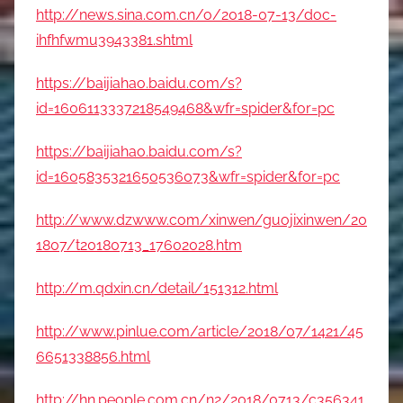
http://news.sina.com.cn/o/2018-07-13/doc-
ihfhfwmu3943381.shtml
https://baijiahao.baidu.com/s?
id=1606113337218549468&wfr=spider&for=pc
https://baijiahao.baidu.com/s?
id=1605835321650536073&wfr=spider&for=pc
http://www.dzwww.com/xinwen/guojixinwen/20
1807/t20180713_17602028.htm
http://m.qdxin.cn/detail/151312.html
http://www.pinlue.com/article/2018/07/1421/45
6651338856.html
http://hn.people.com.cn/n2/2018/0713/c356341