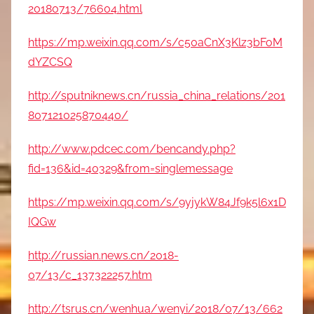
20180713/76604.html
https://mp.weixin.qq.com/s/c50aCnX3Klz3bFoM
dYZCSQ
http://sputniknews.cn/russia_china_relations/201
807121025870440/
http://www.pdcec.com/bencandy.php?
fid=136&id=40329&from=singlemessage
https://mp.weixin.qq.com/s/9yjykW84Jf9k5l6x1D
IQGw
http://russian.news.cn/2018-
07/13/c_137322257.htm
http://tsrus.cn/wenhua/wenyi/2018/07/13/662