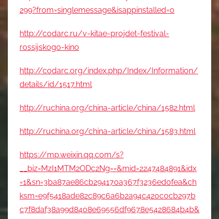
299?from=singlemessage&isappinstalled=0
http://codarc.ru/v-kitae-projdet-festival-
rossijskogo-kino
http://codarc.org/index.php/Index/Information/
details/id/1517.html
http://ruchina.org/china-article/china/1582.html
http://ruchina.org/china-article/china/1583.html
https://mp.weixin.qq.com/s?
__biz=MzI1MTM2ODc2Ng==&mid=2247484891&idx
=1&sn=3ba87ae86cb294170a367f3236ed0fea&ch
ksm=e9f5418ade82c89c6a6b2a94c420c0cb297b
c7f8daf38a99d8408e69556df9678e5428684b4b&