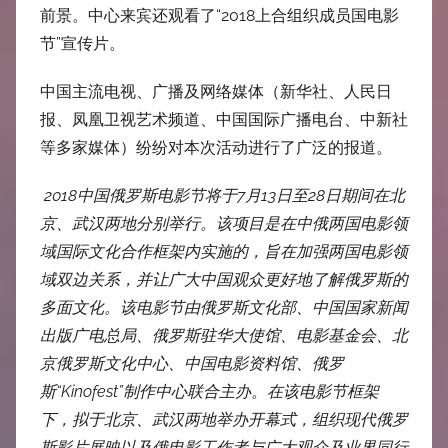
前景。中心来宾还观看了“2018上合组织成员国电影
节”宣传片。
中国主流电视、广播及网络媒体（新华社、人民日
报、凤凰卫视艺术频道、中国国际广播电台、中新社
等多家媒体）纷纷对本次活动进行了广泛的报道。
2018
中国俄罗斯电影节将于
7
月
13
日至
28
日期间在北
京、武汉两地分别举行。该项目
是
在中俄两国电影领
域国际文化合作框架内实施的，
旨在加强两国电影领
域双边关系，并让广大中国观众更好地了解俄罗斯的
多面文化。该电影节
由俄罗斯文化部、中国国家新闻
出版广电总局、
俄罗斯驻华大使馆、电影基金会、北
京俄罗斯文化中心、中国电影资料馆、俄罗
斯
“Kinofest”
制作中心联合主办。在该电影节框架
下，拟于北京、武汉两地举办开幕式，组织现代俄罗
斯影片展映以及俄电影工作者与广大观众及业界同行