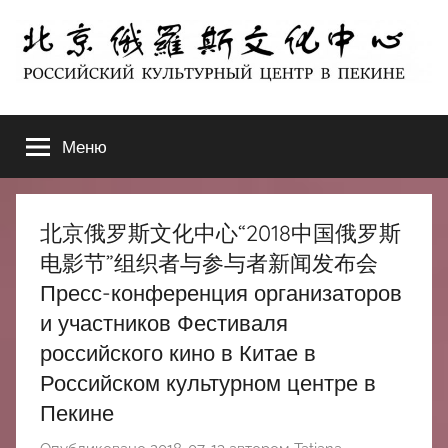
Перейти
к
содержимому
北
РОССИЙСКИЙ
КУЛЬТУРНЫЙ
Меню
京
ЦЕНТР
В
ПЕКИНЕ
俄
北京俄罗斯文化中心“2018中国俄罗斯
罗
电影节”组织者与参与者新闻发布会
Пресс-конференция организаторов
斯
и участников Фестиваля
российского кино в Китае в
文
Российском культурном центре в
化
Пекине