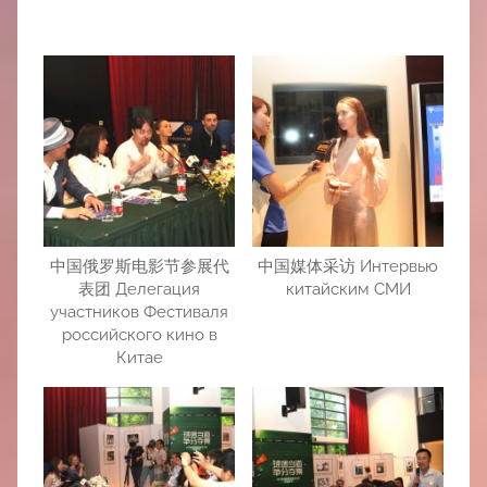
中国俄罗斯电影节参展代
中国媒体采访 Интервью
表团 Делегация
китайским СМИ
участников Фестиваля
российского кино в
Китае