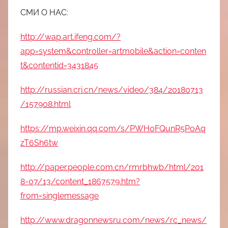
СМИ О НАС:
http://wap.art.ifeng.com/?
app=system&controller=artmobile&action=conten
t&contentid=3431845
http://russian.cri.cn/news/video/384/20180713
/157908.html
https://mp.weixin.qq.com/s/PWH0FQunR5PoAq
zT6Sh6tw
http://paper.people.com.cn/rmrbhwb/html/201
8-07/13/content_1867579.htm?
from=singlemessage
http://www.dragonnewsru.com/news/rc_news/