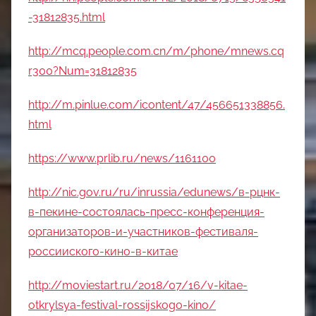
-31812835.html
http://mcq.people.com.cn/m/phone/mnews.cq
r300?Num=31812835
http://m.pinlue.com/icontent/47/456651338856.
html
https://www.prlib.ru/news/1161100
http://nic.gov.ru/ru/inrussia/edunews/в-рцнк-
в-пекине-состоялась-пресс-конференция-
организаторов-и-участников-фестиваля-
россииского-кино-в-китае
http://moviestart.ru/2018/07/16/v-kitae-
otkrylsya-festival-rossijskogo-kino/